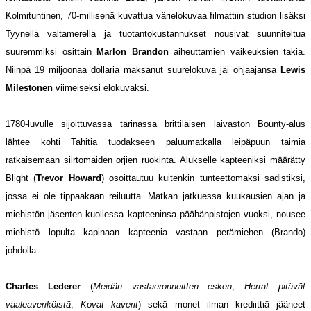
Kolmituntinen, 70-millisenä kuvattua värielokuvaa filmattiin studion lisäksi
Tyynellä valtamerellä ja tuotantokustannukset nousivat suunniteltua
suuremmiksi osittain
Marlon Brandon
aiheuttamien vaikeuksien takia.
Niinpä 19 miljoonaa dollaria maksanut suurelokuva jäi ohjaajansa
Lewis
Milestonen
viimeiseksi elokuvaksi.
1780-luvulle sijoittuvassa tarinassa brittiläisen laivaston Bounty-alus
lähtee kohti Tahitia tuodakseen paluumatkalla leipäpuun taimia
ratkaisemaan siirtomaiden orjien ruokinta. Alukselle kapteeniksi määrätty
Blight (
Trevor Howard
) osoittautuu kuitenkin tunteettomaksi sadistiksi,
jossa ei ole tippaakaan reiluutta. Matkan jatkuessa kuukausien ajan ja
miehistön jäsenten kuollessa kapteeninsa päähänpistojen vuoksi, nousee
miehistö lopulta kapinaan kapteenia vastaan perämiehen (Brando)
johdolla.
Charles Lederer
(
Meidän vastaeronneitten esken
,
Herrat pitävät
vaaleaveriköistä
,
Kovat kaverit
) sekä monet ilman krediittiä jääneet