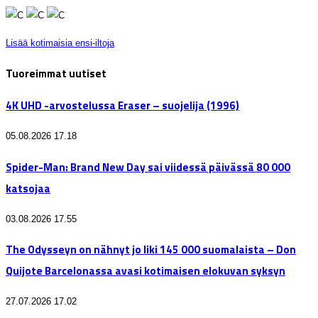
Lisää kotimaisia ensi-iltoja
Tuoreimmat uutiset
4K UHD -arvostelussa Eraser – suojelija (1996)
05.08.2026 17.18
Spider-Man: Brand New Day sai viidessä päivässä 80 000
katsojaa
03.08.2026 17.55
The Odysseyn on nähnyt jo liki 145 000 suomalaista – Don
Quijote Barcelonassa avasi kotimaisen elokuvan syksyn
27.07.2026 17.02