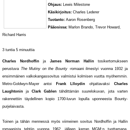
Ohjaus:
Lewis Milestone
Käsikirjoitus:
Charles Lederer
Tuotanto:
Aaron Rosenberg
Pääosissa:
Marlon Brando, Trevor Howard,
Richard Harris
3 tuntia 5 minuuttia
Charles Nordhoffin
ja
James Norman Hallin
tosikertomukseen
perustuva
The Mutiny on the Bounty
-romaani ilmestyi vuonna 1932 ja
ensimmäinen valkokangassovitus valmistui kolmisen vuotta myöhemmin.
Metro-Goldwyn-Mayer antoi
Frank Llloydin
ohjattavaksi
Charles
Laughtonin
ja
Clark Gablen
tähdittämän suurelokuvan, jota varten
rakennettiin täydellinen kopio 1700-luvun lopulla uponneesta Bounty-
purjelaivasta.
Toinen ja tähän mennessä myös viimeinen sovitus Nordhoffin ja Hallin
romaanista tehtiin vuonna 1962, jälleen kerran MGM:n tuottamana.