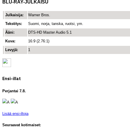
BLU-RAY-JULKAISU
Julkaisija:
Warner Bros.
Tekstitys:
Suomi, norja, tanska, ruotsi, ym.
Ääni:
DTS-HD Master Audio 5.1
Kuva:
16:9 (2.76:1)
Levyjä:
1
Ensi-illat
Perjantai 7.8.
Lisää ensi-iltoja
Seuraavat kotimaiset: