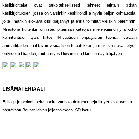
käsikirjoittajat ovat tarkoituksellisesti tehneet erittäin pitkän
käsikirjoituksen, jossa on varsinkin keskikohdilla hyvin paljon kohtauksia,
joita ilmankin elokuva olisi pärjännyt ja ehkä toiminut vieläkin paremmin.
Milestone kuitenkin onnistuu pitämään katsojan mielenkiinnon yllä koko
kolmituntisen ajan, kiitos 44-vuotisen ohjaajauran tuoman vakaan
ammattitaidon, mahtavan visuaalisen toteutuksen ja musiikin sekä tietysti
erityisesti Brandon, mutta myös Howardin ja Harrisin näyttelijätyön.
LISÄMATERIAALI
Epilogit ja prologit sekä useita vanhoja dokumentteja liittyen elokuvassa
nähtävään Bounty-laivan jäljennökseen. SD-laatu.