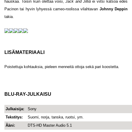
hauskaa. Toisin kuin olettaa voisi,
Jack and Jilliä
ei viitsi katsoa edes
Pacinon tai hyvin lyhyessä cameo-roolissa vilahtavan
Johnny Deppin
takia.
LISÄMATERIAALI
Poistettuja kohtauksia, pieleen menneitä ottoja sekä pari koostetta.
BLU-RAY-JULKAISU
Julkaisija:
Sony
Tekstitys:
Suomi, norja, tanska, ruotsi, ym.
Ääni:
DTS-HD Master Audio 5.1