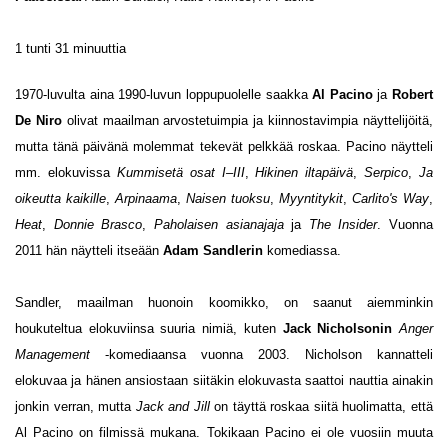
1 tunti 31 minuuttia
1970-luvulta aina 1990-luvun loppupuolelle saakka
Al Pacino
ja
Robert
De Niro
olivat maailman arvostetuimpia ja kiinnostavimpia näyttelijöitä,
mutta tänä päivänä molemmat tekevät pelkkää roskaa. Pacino näytteli
mm. elokuvissa
Kummisetä osat I–III
,
Hikinen iltapäivä
,
Serpico
,
Ja
oikeutta kaikille
,
Arpinaama
,
Naisen tuoksu
,
Myyntitykit
,
Carlito's Way
,
Heat
,
Donnie Brasco
,
Paholaisen asianajaja
ja
The Insider
. Vuonna
2011 hän näytteli itseään
Adam Sandlerin
komediassa.
Sandler, maailman huonoin koomikko, on saanut aiemminkin
houkuteltua elokuviinsa suuria nimiä, kuten
Jack Nicholsonin
Anger
Management
-komediaansa vuonna 2003. Nicholson kannatteli
elokuvaa ja hänen ansiostaan siitäkin elokuvasta saattoi nauttia ainakin
jonkin verran, mutta
Jack and Jill
on täyttä roskaa siitä huolimatta, että
Al Pacino on filmissä mukana. Tokikaan Pacino ei ole vuosiin muuta