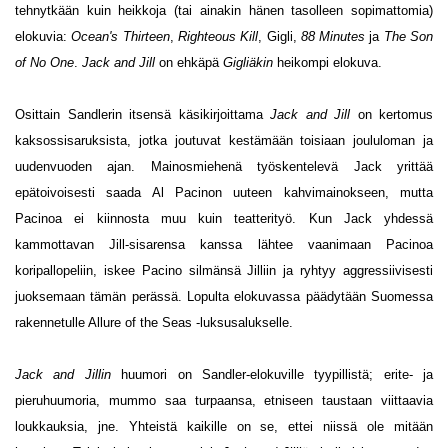
tehnytkään kuin heikkoja (tai ainakin hänen tasolleen sopimattomia)
elokuvia:
Ocean's Thirteen
,
Righteous Kill
, Gigli,
88 Minutes
ja
The Son
of No One
.
Jack and Jill
on ehkäpä
Gigliäkin
heikompi elokuva.
Osittain Sandlerin itsensä käsikirjoittama
Jack and Jill
on kertomus
kaksossisaruksista, jotka joutuvat kestämään toisiaan joululoman ja
uudenvuoden ajan. Mainosmiehenä työskentelevä Jack yrittää
epätoivoisesti saada Al Pacinon uuteen kahvimainokseen, mutta
Pacinoa ei kiinnosta muu kuin teatterityö. Kun Jack yhdessä
kammottavan Jill-sisarensa kanssa lähtee vaanimaan Pacinoa
koripallopeliin, iskee Pacino silmänsä Jilliin ja ryhtyy aggressiivisesti
juoksemaan tämän perässä. Lopulta elokuvassa päädytään Suomessa
rakennetulle Allure of the Seas -luksusalukselle.
Jack and Jillin
huumori on Sandler-elokuville tyypillistä; erite- ja
pieruhuumoria, mummo saa turpaansa, etniseen taustaan viittaavia
loukkauksia, jne. Yhteistä kaikille on se, ettei niissä ole mitään