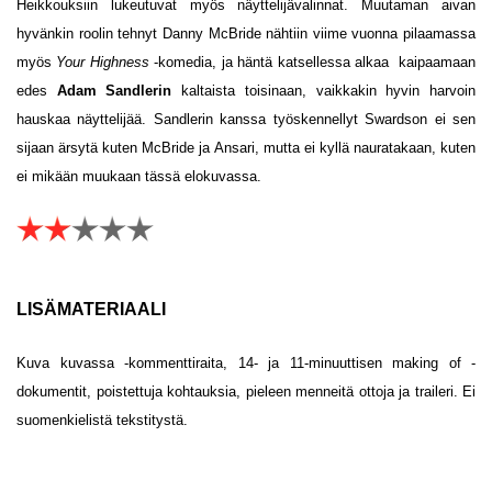
Heikkouksiin lukeutuvat myös näyttelijävalinnat. Muutaman aivan
hyvänkin roolin tehnyt Danny McBride nähtiin viime vuonna pilaamassa
myös
Your Highness
-komedia, ja häntä katsellessa alkaa kaipaamaan
edes
Adam Sandlerin
kaltaista toisinaan, vaikkakin hyvin harvoin
hauskaa näyttelijää. Sandlerin kanssa työskennellyt Swardson ei sen
sijaan ärsytä kuten McBride ja Ansari, mutta ei kyllä nauratakaan, kuten
ei mikään muukaan tässä elokuvassa.
LISÄMATERIAALI
Kuva kuvassa -kommenttiraita, 14- ja 11-minuuttisen making of -
dokumentit, poistettuja kohtauksia, pieleen menneitä ottoja ja traileri. Ei
suomenkielistä tekstitystä.