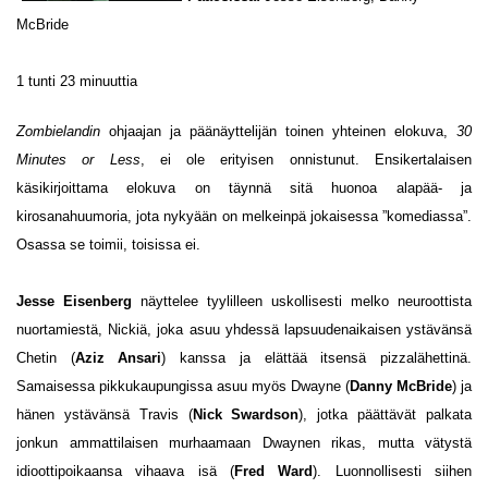
McBride
1 tunti 23 minuuttia
Zombielandin
ohjaajan ja päänäyttelijän toinen yhteinen elokuva,
30
Minutes or Less
, ei ole erityisen onnistunut. Ensikertalaisen
käsikirjoittama elokuva on täynnä sitä huonoa alapää- ja
kirosanahuumoria, jota nykyään on melkeinpä jokaisessa ”komediassa”.
Osassa se toimii, toisissa ei.
Jesse Eisenberg
näyttelee tyylilleen uskollisesti melko neuroottista
nuortamiestä, Nickiä, joka asuu yhdessä lapsuudenaikaisen ystävänsä
Chetin (
Aziz Ansari
) kanssa ja elättää itsensä pizzalähettinä.
Samaisessa pikkukaupungissa asuu myös Dwayne (
Danny McBride
) ja
hänen ystävänsä Travis (
Nick Swardson
), jotka päättävät palkata
jonkun ammattilaisen murhaamaan Dwaynen rikas, mutta vätystä
idioottipoikaansa vihaava isä (
Fred Ward
). Luonnollisesti siihen