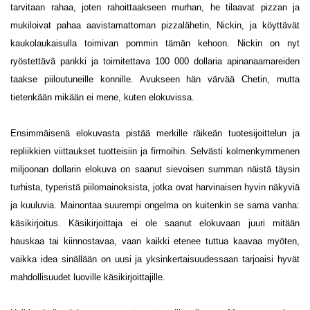
tarvitaan rahaa, joten rahoittaakseen murhan, he tilaavat pizzan ja
mukiloivat pahaa aavistamattoman pizzalähetin, Nickin, ja köyttävät
kaukolaukaisulla toimivan pommin tämän kehoon. Nickin on nyt
ryöstettävä pankki ja toimitettava 100 000 dollaria apinanaamareiden
taakse piiloutuneille konnille. Avukseen hän värvää Chetin, mutta
tietenkään mikään ei mene, kuten elokuvissa.
Ensimmäisenä elokuvasta pistää merkille räikeän tuotesijoittelun ja
repliikkien viittaukset tuotteisiin ja firmoihin. Selvästi kolmenkymmenen
miljoonan dollarin elokuva on saanut sievoisen summan näistä täysin
turhista, typeristä piilomainoksista, jotka ovat harvinaisen hyvin näkyviä
ja kuuluvia. Mainontaa suurempi ongelma on kuitenkin se sama vanha:
käsikirjoitus. Käsikirjoittaja ei ole saanut elokuvaan juuri mitään
hauskaa tai kiinnostavaa, vaan kaikki etenee tuttua kaavaa myöten,
vaikka idea sinällään on uusi ja yksinkertaisuudessaan tarjoaisi hyvät
mahdollisuudet luoville käsikirjoittajille.