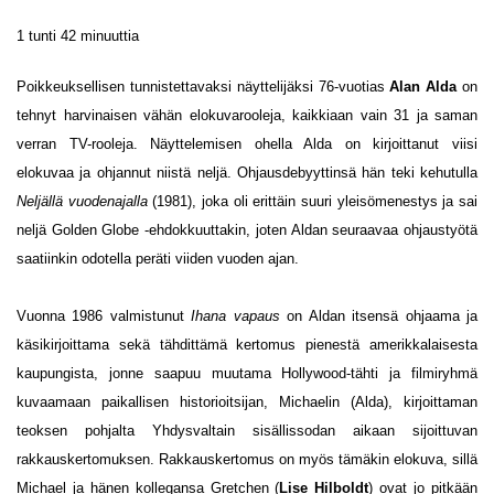
1 tunti 42 minuuttia
Poikkeuksellisen tunnistettavaksi näyttelijäksi 76-vuotias
Alan Alda
on
tehnyt harvinaisen vähän elokuvarooleja, kaikkiaan vain 31 ja saman
verran TV-rooleja. Näyttelemisen ohella Alda on kirjoittanut viisi
elokuvaa ja ohjannut niistä neljä. Ohjausdebyyttinsä hän teki kehutulla
Neljällä vuodenajalla
(1981), joka oli erittäin suuri yleisömenestys ja sai
neljä Golden Globe -ehdokkuuttakin, joten Aldan seuraavaa ohjaustyötä
saatiinkin odotella peräti viiden vuoden ajan.
Vuonna 1986 valmistunut
Ihana vapaus
on Aldan itsensä ohjaama ja
käsikirjoittama sekä tähdittämä kertomus pienestä amerikkalaisesta
kaupungista, jonne saapuu muutama Hollywood-tähti ja filmiryhmä
kuvaamaan paikallisen historioitsijan, Michaelin (Alda), kirjoittaman
teoksen pohjalta Yhdysvaltain sisällissodan aikaan sijoittuvan
rakkauskertomuksen. Rakkauskertomus on myös tämäkin elokuva, sillä
Michael ja hänen kollegansa Gretchen (
Lise Hilboldt
) ovat jo pitkään