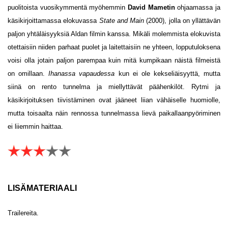
puolitoista vuosikymmentä myöhemmin
David Mametin
ohjaamassa ja
käsikirjoittamassa elokuvassa
State and Main
(2000), jolla on yllättävän
paljon yhtäläisyyksiä Aldan filmin kanssa. Mikäli molemmista elokuvista
otettaisiin niiden parhaat puolet ja laitettaisiin ne yhteen, lopputuloksena
voisi olla jotain paljon parempaa kuin mitä kumpikaan näistä filmeistä
on omillaan.
Ihanassa vapaudessa
kun ei ole kekseliäisyyttä, mutta
siinä on rento tunnelma ja miellyttävät päähenkilöt. Rytmi ja
käsikirjoituksen tiivistäminen ovat jääneet liian vähäiselle huomiolle,
mutta toisaalta näin rennossa tunnelmassa lievä paikallaanpyöriminen
ei liiemmin haittaa.
LISÄMATERIAALI
Trailereita.