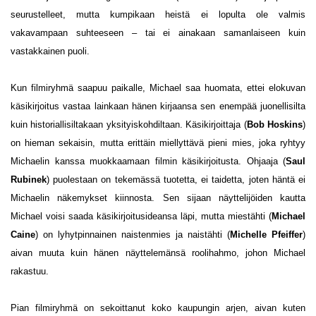
seurustelleet, mutta kumpikaan heistä ei lopulta ole valmis
vakavampaan suhteeseen – tai ei ainakaan samanlaiseen kuin
vastakkainen puoli.
Kun filmiryhmä saapuu paikalle, Michael saa huomata, ettei elokuvan
käsikirjoitus vastaa lainkaan hänen kirjaansa sen enempää juonellisilta
kuin historiallisiltakaan yksityiskohdiltaan. Käsikirjoittaja (
Bob Hoskins
)
on hieman sekaisin, mutta erittäin miellyttävä pieni mies, joka ryhtyy
Michaelin kanssa muokkaamaan filmin käsikirjoitusta. Ohjaaja (
Saul
Rubinek
) puolestaan on tekemässä tuotetta, ei taidetta, joten häntä ei
Michaelin näkemykset kiinnosta. Sen sijaan näyttelijöiden kautta
Michael voisi saada käsikirjoitusideansa läpi, mutta miestähti (
Michael
Caine
) on lyhytpinnainen naistenmies ja naistähti (
Michelle Pfeiffer
)
aivan muuta kuin hänen näyttelemänsä roolihahmo, johon Michael
rakastuu.
Pian filmiryhmä on sekoittanut koko kaupungin arjen, aivan kuten