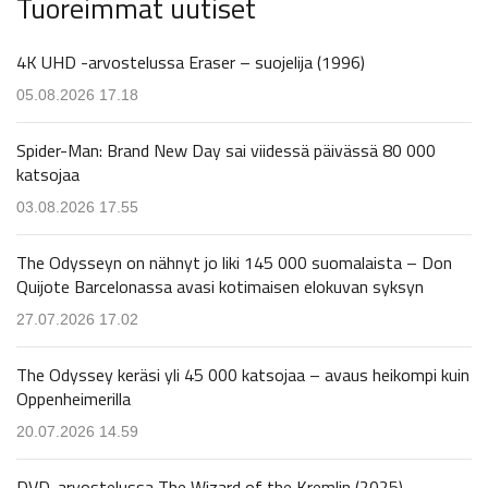
Tuoreimmat uutiset
4K UHD -arvostelussa Eraser – suojelija (1996)
05.08.2026 17.18
Spider-Man: Brand New Day sai viidessä päivässä 80 000
katsojaa
03.08.2026 17.55
The Odysseyn on nähnyt jo liki 145 000 suomalaista – Don
Quijote Barcelonassa avasi kotimaisen elokuvan syksyn
27.07.2026 17.02
The Odyssey keräsi yli 45 000 katsojaa – avaus heikompi kuin
Oppenheimerilla
20.07.2026 14.59
DVD-arvostelussa The Wizard of the Kremlin (2025)