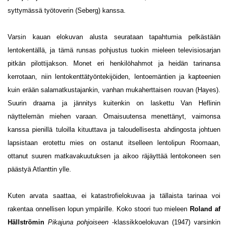
syttymässä työtoverin (Seberg) kanssa.
Varsin kauan elokuvan alusta seurataan tapahtumia pelkästään
lentokentällä, ja tämä runsas pohjustus tuokin mieleen televisiosarjan
pitkän pilottijakson. Monet eri henkilöhahmot ja heidän tarinansa
kerrotaan, niin lentokenttätyöntekijöiden, lentoemäntien ja kapteenien
kuin erään salamatkustajankin, vanhan mukaherttaisen rouvan (Hayes).
Suurin draama ja jännitys kuitenkin on laskettu Van Heflinin
näyttelemän miehen varaan. Omaisuutensa menettänyt, vaimonsa
kanssa pienillä tuloilla kituuttava ja taloudellisesta ahdingosta johtuen
lapsistaan erotettu mies on ostanut itselleen lentolipun Roomaan,
ottanut suuren matkavakuutuksen ja aikoo räjäyttää lentokoneen sen
päästyä Atlanttin ylle.
Kuten arvata saattaa, ei katastrofielokuvaa ja tällaista tarinaa voi
rakentaa onnellisen lopun ympärille. Koko stoori tuo mieleen
Roland af
Hällströmin
Pikajuna pohjoiseen
-klassikkoelokuvan (1947) varsinkin