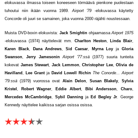
elokuvassa ilmassa toiseen koneeseen törmäävä pienkone puolestaan
tuhoutui niin ikään vuonna 1989.
Airport '79
-elokuvassa käytetty
Concorde oli juuri se samainen, joka vuonna 2000 räjähti noustessaan.
Muista DVD-boxin elokuvista:
Jack Smightin
ohjaamassa
Airport 1975
-elokuvassa (1974) näyttelevät mm.
Charlton Heston
,
Linda Blair
,
Karen Black
,
Dana Andrews
,
Sid Caesar
,
Myrna Loy
ja
Gloria
Swanson
,
Jerry Jamesonin
Airport '77:ssä
(1977) suuria tunteita
kokevat
James Stewart
,
Jack Lemmon
,
Christopher Lee
,
Olivia de
Havilland
,
Lee Grant
ja
David Lowell Richin
The Conorde... Airport
'79:ssä
(1979) vuorossa ovat
Alain Delon
,
Susan Blakely
,
Sylvia
Kristel
,
Robert Wagner
,
Eddie Albert
,
Bibi Andersson
,
Charo
,
Mercedes McCambridge
,
Sybil Danning
ja
Ed Begley Jr
. George
Kennedy näyttelee kaikissa sarjan osissa osissa.