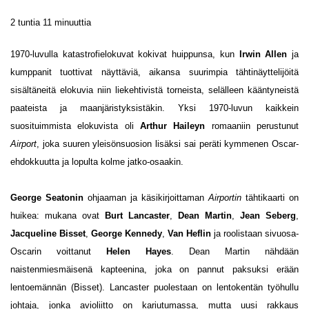
2 tuntia 11 minuuttia
1970-luvulla katastrofielokuvat kokivat huippunsa, kun
Irwin Allen
ja
kumppanit tuottivat näyttäviä, aikansa suurimpia tähtinäyttelijöitä
sisältäneitä elokuvia niin liekehtivistä torneista, selälleen kääntyneistä
paateista ja maanjäristyksistäkin. Yksi 1970-luvun kaikkein
suosituimmista elokuvista oli
Arthur Haileyn
romaaniin perustunut
Airport
, joka suuren yleisönsuosion lisäksi sai peräti kymmenen Oscar-
ehdokkuutta ja lopulta kolme jatko-osaakin.
George Seatonin
ohjaaman ja käsikirjoittaman
Airportin
tähtikaarti on
huikea: mukana ovat
Burt Lancaster
,
Dean Martin
,
Jean Seberg
,
Jacqueline Bisset
,
George Kennedy
,
Van Heflin
ja roolistaan sivuosa-
Oscarin voittanut
Helen Hayes
. Dean Martin nähdään
naistenmiesmäisenä kapteenina, joka on pannut paksuksi erään
lentoemännän (Bisset). Lancaster puolestaan on lentokentän työhullu
johtaja, jonka avioliitto on kariutumassa, mutta uusi rakkaus