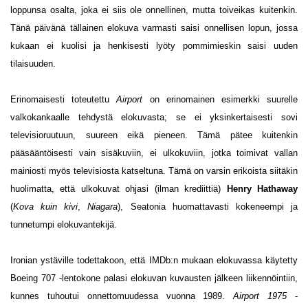
loppunsa osalta, joka ei siis ole onnellinen, mutta toiveikas kuitenkin.
Tänä päivänä tällainen elokuva varmasti saisi onnellisen lopun, jossa
kukaan ei kuolisi ja henkisesti lyöty pommimieskin saisi uuden
tilaisuuden.
Erinomaisesti toteutettu
Airport
on erinomainen esimerkki suurelle
valkokankaalle tehdystä elokuvasta; se ei yksinkertaisesti sovi
televisioruutuun, suureen eikä pieneen. Tämä pätee kuitenkin
pääsääntöisesti vain sisäkuviin, ei ulkokuviin, jotka toimivat vallan
mainiosti myös televisiosta katseltuna. Tämä on varsin erikoista siitäkin
huolimatta, että ulkokuvat ohjasi (ilman krediittiä)
Henry Hathaway
(
Kova kuin kivi
,
Niagara
), Seatonia huomattavasti kokeneempi ja
tunnetumpi elokuvantekijä.
Ironian ystäville todettakoon, että IMDb:n mukaan elokuvassa käytetty
Boeing 707 -lentokone palasi elokuvan kuvausten jälkeen liikennöintiin,
kunnes tuhoutui onnettomuudessa vuonna 1989.
Airport 1975
-