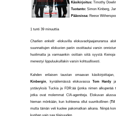
Käsikirjoitus:
Timothy Dowlin
Tuotanto:
Simon Kinberg, Jam
Pääosissa:
Reese Witherspoo
1 tunti 39 minuuttia
Charlien enkelit
-elokuvilla elokuvaohjaajanuransa alo
suunnattujen elokuvien pariin osoittautui varsin onnistu
huolimatta ja varmaankin osittain siitä syystä
Keinoj
menestyi lippuluukuillakin varsin kohtuullisesti.
Kahden erilaisen taustan omaavan käsikirjoittajan
Kinbergin
, kynäilemässä elokuvassa
Tom Hardy
j
ystävyksiä Tuckia ja FDR:ää (jonka nimen alkuperää ta
jotka ovat molemmat CIA-agentteja. Elokuvan aluss
hieman mönkään, kun kohteena ollut suurrikollinen (
Ti
mutta tämän veli kuolee pakomatkan aikana. Niinpä konn
kunhan vain saa tilaisuuden.