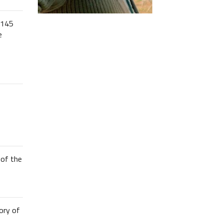
 145
e
of the
ory of