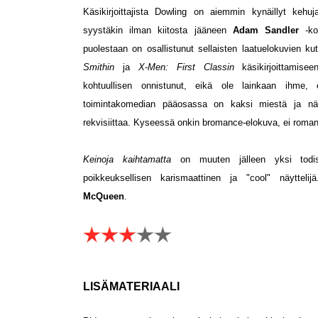
Käsikirjoittajista Dowling on aiemmin kynäillyt keh
syystäkin ilman kiitosta jääneen
Adam Sandler
-k
puolestaan on osallistunut sellaisten laatuelokuvien k
Smithin
ja
X-Men: First Classin
käsikirjoittamise
kohtuullisen onnistunut, eikä ole lainkaan ihme, 
toimintakomedian pääosassa on kaksi miestä ja näi
rekvisiittaa. Kyseessä onkin bromance-elokuva, ei roman
Keinoja kaihtamatta
on muuten jälleen yksi todi
poikkeuksellisen karismaattinen ja "cool" näyttel
McQueen
.
LISÄMATERIAALI