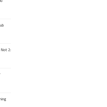
uu
lub
 Not 2:
7
hing