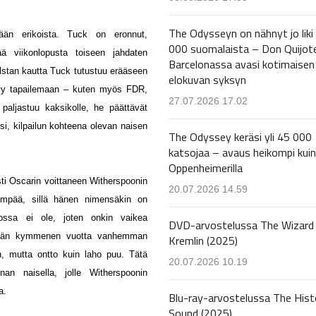
The Odysseyn on nähnyt jo liki
tään erikoista. Tuck on eronnut,
000 suomalaista – Don Quijot
ä viikonlopusta toiseen jahdaten
Barcelonassa avasi kotimaisen
alstan kautta Tuck tutustuu erääseen
elokuvan syksyn
tyy tapailemaan – kuten myös FDR,
27.07.2026 17.02
paljastuu kaksikolle, he päättävät
si, kilpailun kohteena olevan naisen
The Odyssey keräsi yli 45 000
katsojaa – avaus heikompi kuin
Oppenheimerilla
i Oscarin voittaneen Witherspoonin
20.07.2026 14.59
nempää, sillä hänen nimensäkin on
ossa ei ole, joten onkin vaikea
DVD-arvostelussa The Wizard 
seään kymmenen vuotta vanhemman
Kremlin (2025)
, mutta ontto kuin laho puu. Tätä
20.07.2026 10.19
nan naisella, jolle Witherspoonin
a.
Blu-ray-arvostelussa The Hist
Sound (2025)