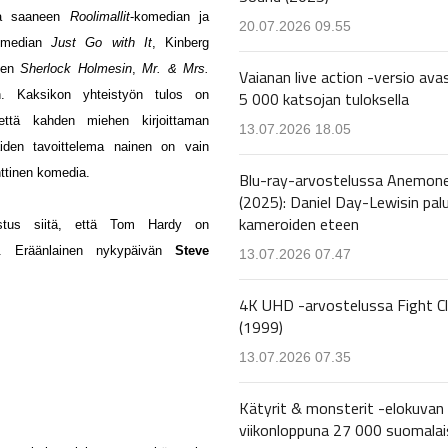
uja saaneen
Roolimallit
-komedian ja
20.07.2026 09.55
omedian
Just Go with It
, Kinberg
uten
Sherlock Holmesin
,
Mr. & Mrs.
Vaianan live action -versio avas
5 000 katsojan tuloksella
en. Kaksikon yhteistyön tulos on
että kahden miehen kirjoittaman
13.07.2026 18.05
den tavoittelema nainen on vain
ttinen komedia.
Blu-ray-arvostelussa Anemon
(2025): Daniel Day-Lewisin pal
kameroiden eteen
stus siitä, että Tom Hardy on
ijä. Eräänlainen nykypäivän
Steve
13.07.2026 07.47
4K UHD -arvostelussa Fight C
(1999)
13.07.2026 07.35
Kätyrit & monsterit -elokuvan 
viikonloppuna 27 000 suomalai