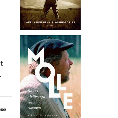
t
–
i
ojaa