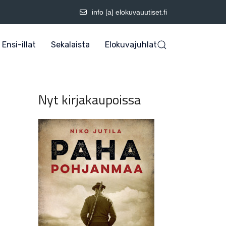
info [a] elokuvauutiset.fi
Ensi-illat
Sekalaista
Elokuvajuhlat
Nyt kirjakaupoissa