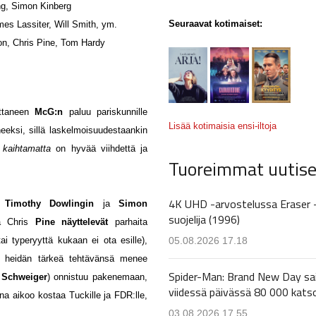
g, Simon Kinberg
Seuraavat kotimaiset:
es Lassiter, Will Smith, ym.
n, Chris Pine, Tom Hardy
ittaneen
McG:n
paluu pariskunnille
Lisää kotimaisia ensi-iltoja
neeksi, sillä laskelmoisuudestaankin
a kaihtamatta
on hyvää viihdettä ja
Tuoreimmat uutise
4K UHD -arvostelussa Eraser 
,
Timothy Dowlingin
ja
Simon
suojelija (1996)
a Chris
Pine näyttelevät
parhaita
05.08.2026 17.18
i typeryyttä kukaan ei ota esille),
a heidän tärkeä tehtävänsä menee
Spider-Man: Brand New Day sa
l Schweiger
) onnistuu pakenemaan,
viidessä päivässä 80 000 kats
a aikoo kostaa Tuckille ja FDR:lle,
03.08.2026 17.55