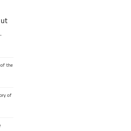
lut
–
of the
ory of
e