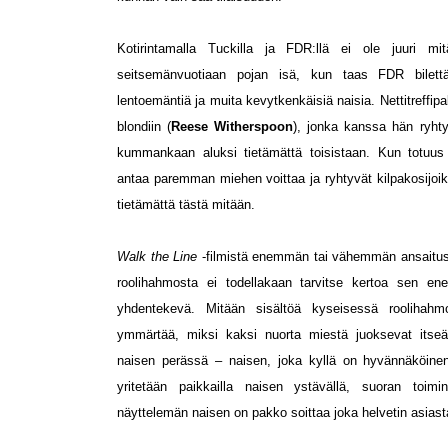
Kotirintamalla Tuckilla ja FDR:llä ei ole juuri mi
seitsemänvuotiaan pojan isä, kun taas FDR bilettä
lentoemäntiä ja muita kevytkenkäisiä naisia. Nettitreffip
blondiin (
Reese Witherspoon
), jonka kanssa hän ryh
kummankaan aluksi tietämättä toisistaan. Kun totuus 
antaa paremman miehen voittaa ja ryhtyvät kilpakosijoik
tietämättä tästä mitään.
Walk the Line
-filmistä enemmän tai vähemmän ansaitust
roolihahmosta ei todellakaan tarvitse kertoa sen e
yhdentekevä. Mitään sisältöä kyseisessä roolihahm
ymmärtää, miksi kaksi nuorta miestä juoksevat it
naisen perässä – naisen, joka kyllä on hyvännäköinen
yritetään paikkailla naisen ystävällä, suoran toimin
näyttelemän naisen on pakko soittaa joka helvetin asiast