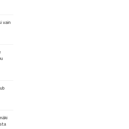
i vain
e
uu
lub
näki
sta