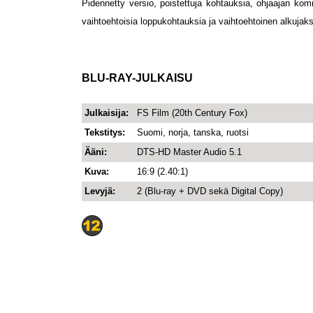
Pidennetty versio, poistettuja kohtauksia, ohjaajan komm
vaihtoehtoisia loppukohtauksia ja vaihtoehtoinen alkujak
BLU-RAY-JULKAISU
Julkaisija:
FS Film (20th Century Fox)
Tekstitys:
Suomi, norja, tanska, ruotsi
Ääni:
DTS-HD Master Audio 5.1
Kuva:
16:9 (2.40:1)
Levyjä:
2 (Blu-ray + DVD sekä Digital Copy)