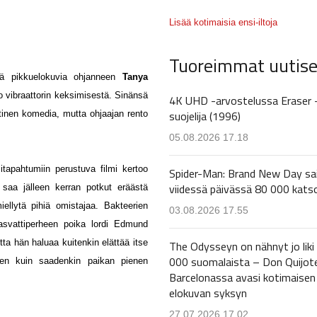
Lisää kotimaisia ensi-iltoja
Tuoreimmat uutise
itä pikkuelokuvia ohjanneen
Tanya
o vibraattorin keksimisestä. Sinänsä
4K UHD -arvostelussa Eraser 
suojelija (1996)
tinen komedia, mutta ohjaajan rento
05.08.2026 17.18
itapahtumiin perustuva filmi kertoo
Spider-Man: Brand New Day sa
viidessä päivässä 80 000 kats
 saa jälleen kerran potkut eräästä
ellytä pihiä omistajaa. Bakteerien
03.08.2026 17.55
svattiperheen poika lordi Edmund
utta hän haluaa kuitenkin elättää itse
The Odysseyn on nähnyt jo liki
000 suomalaista – Don Quijot
den kuin saadenkin paikan pienen
Barcelonassa avasi kotimaisen
elokuvan syksyn
27.07.2026 17.02