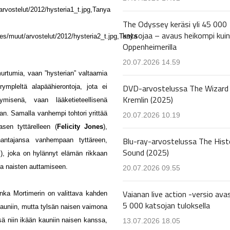
rvostelut/2012/hysteria1_t.jpg,Tanya
The Odyssey keräsi yli 45 000
katsojaa – avaus heikompi kuin
es/muut/arvostelut/2012/hysteria2_t.jpg,Tanya
Oppenheimerilla
20.07.2026 14.59
nmurtumia, vaan ”hysterian” valtaamia
DVD-arvostelussa The Wizard 
ympleltä alapäähierontoja, jota ei
Kremlin (2025)
misenä, vaan lääketieteellisenä
n. Samalla vanhempi tohtori yrittää
20.07.2026 10.19
asen tyttärelleen (
Felicity Jones
),
Blu-ray-arvostelussa The Hist
antajansa vanhempaan tyttäreen,
Sound (2025)
l
), joka on hylännyt elämän rikkaan
 ja naisten auttamiseen.
20.07.2026 09.55
Vaianan live action -versio avas
uinka Mortimerin on valittava kahden
5 000 katsojan tuloksella
kauniin, mutta tylsän naisen vaimona
sä niin ikään kauniin naisen kanssa,
13.07.2026 18.05