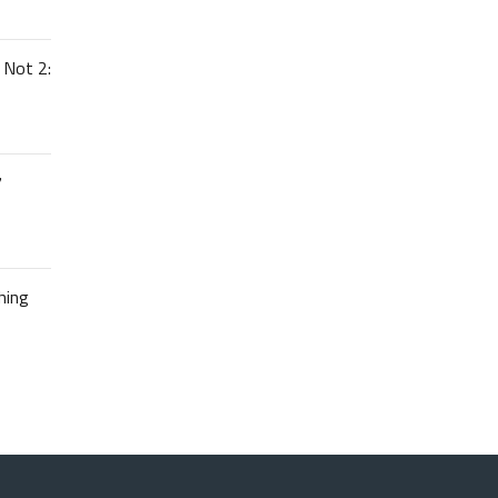
 Not 2:
7
hing