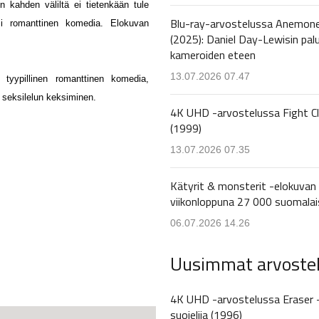
n kahden väliltä ei tietenkään tule
Blu-ray-arvostelussa Anemon
i romanttinen komedia. Elokuvan
(2025): Daniel Day-Lewisin pal
kameroiden eteen
13.07.2026 07.47
 tyypillinen romanttinen komedia,
ja seksilelun keksiminen.
4K UHD -arvostelussa Fight C
(1999)
13.07.2026 07.35
Kätyrit & monsterit -elokuvan 
viikonloppuna 27 000 suomalai
06.07.2026 14.26
Uusimmat arvoste
4K UHD -arvostelussa Eraser 
suojelija (1996)