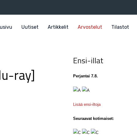
usivu
Uutiset
Artikkelit
Arvostelut
Tilastot
Ensi-illat
lu-ray]
Perjantai 7.8.
Lisää ensi-iltoja
Seuraavat kotimaiset: