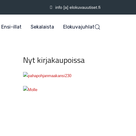
info [a] elokuvauutiset.fi
Ensi-illat
Sekalaista
Elokuvajuhlat
Nyt kirjakaupoissa