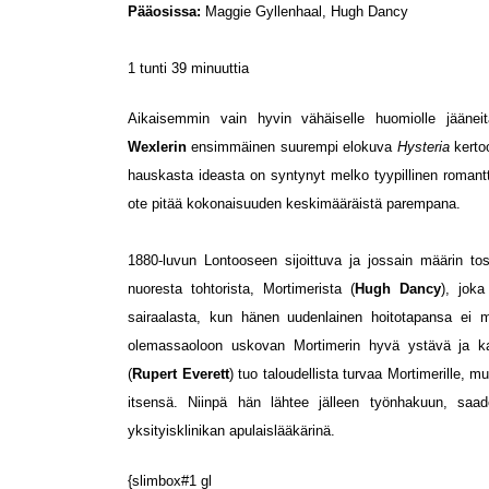
Pääosissa:
Maggie Gyllenhaal, Hugh Dancy
1 tunti 39 minuuttia
Aikaisemmin vain hyvin vähäiselle huomiolle jääne
Wexlerin
ensimmäinen suurempi elokuva
Hysteria
kerto
hauskasta ideasta on syntynyt melko tyypillinen romant
ote pitää kokonaisuuden keskimääräistä parempana.
1880-luvun Lontooseen sijoittuva ja jossain määrin tos
nuoresta tohtorista, Mortimerista (
Hugh Dancy
), joka
sairaalasta, kun hänen uudenlainen hoitotapansa ei mi
olemassaoloon uskovan Mortimerin hyvä ystävä ja ka
(
Rupert Everett
) tuo taloudellista turvaa Mortimerille, m
itsensä. Niinpä hän lähtee jälleen työnhakuun, saa
yksityisklinikan apulaislääkärinä.
{slimbox#1 gl