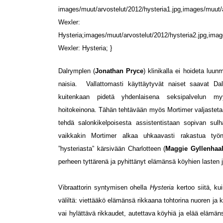
images/muut/arvostelut/2012/hysteria1.jpg,images/muut/a
Wexler:
Hysteria;images/muut/arvostelut/2012/hysteria2.jpg,imag
Wexler: Hysteria; }
Dalrymplen (
Jonathan Pryce
) klinikalla ei hoideta luu
naisia. Vallattomasti käyttäytyvät naiset saavat Dalr
kuitenkaan pidetä yhdenlaisena seksipalvelun myy
hoitokeinona. Tähän tehtävään myös Mortimer valjastetaa
tehdä salonkikelpoisesta assistentistaan sopivan sulh
vaikkakin Mortimer alkaa uhkaavasti rakastua työn
”hysteriasta” kärsivään Charlotteen (
Maggie Gyllenhaa
perheen tyttärenä ja pyhittänyt elämänsä köyhien lasten
Vibraattorin syntymisen ohella
Hysteria
kertoo siitä, k
väliltä: viettääkö elämänsä rikkaana tohtorina nuoren ja 
vai hylättävä rikkaudet, autettava köyhiä ja elää elämän