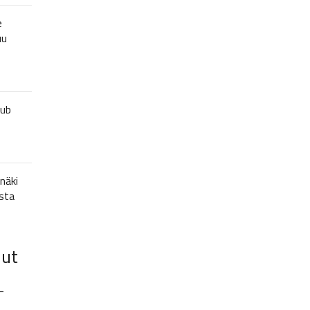
e
uu
lub
näki
sta
lut
–