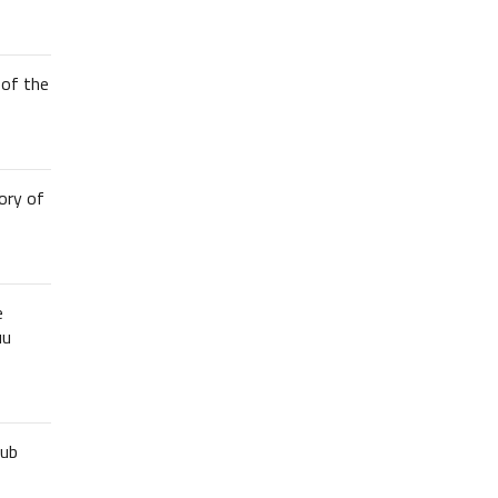
of the
ory of
e
uu
lub