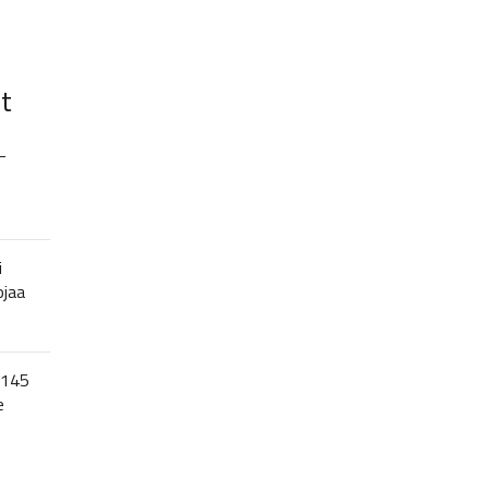
t
–
i
ojaa
 145
e