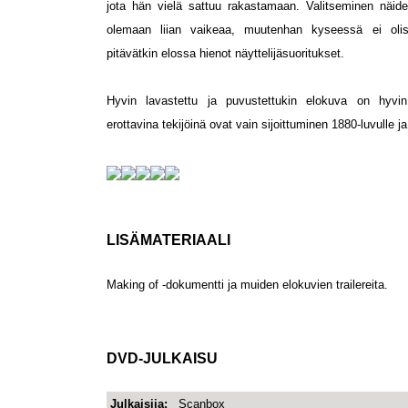
jota hän vielä sattuu rakastamaan. Valitseminen näide
olemaan liian vaikeaa, muutenhan kyseessä ei olis
pitävätkin elossa hienot näyttelijäsuoritukset.
Hyvin lavastettu ja puvustettukin elokuva on hyvin
erottavina tekijöinä ovat vain sijoittuminen 1880-luvulle 
LISÄMATERIAALI
Making of -dokumentti ja muiden elokuvien trailereita.
DVD-JULKAISU
Julkaisija:
Scanbox