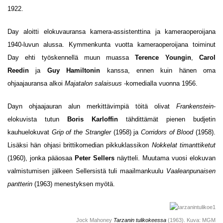
1922.
Day aloitti elokuvauransa kamera-assistenttina ja kameraoperoijana
1940-luvun alussa. Kymmenkunta vuotta kameraoperoijana toiminut
Day ehti työskennellä muun muassa
Terence Youngin
,
Carol
Reedin
ja
Guy Hamiltonin
kanssa, ennen kuin hänen oma
ohjaajauransa alkoi
Majatalon salaisuus
-komedialla vuonna 1956.
Dayn ohjaajauran alun merkittävimpiä töitä olivat
Frankenstein
-
elokuvista tutun
Boris Karloffin
tähdittämät pienen budjetin
kauhuelokuvat
Grip of the Strangler
(1958) ja
Corridors of Blood
(1958).
Lisäksi hän ohjasi brittikomedian pikkuklassikon
Nokkelat timanttiketut
(1960), jonka pääosaa
Peter Sellers
näytteli. Muutama vuosi elokuvan
valmistumisen jälkeen Sellersistä tuli maailmankuulu
Vaaleanpunaisen
pantterin
(1963) menestyksen myötä.
Jock Mahoney
Tarzanin tulikokeessa
(1963). Kuva: MGM