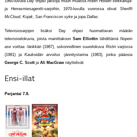
1960-luvulla
Day ohjasi jaksoja muun muassa
Robin Hoodin seikkailuja
-
ja
Herrasmiesagentti
-sarjoihin, 1970-luvulla vuorossa olivat
Sheriffi
McCloud
,
Kojak
,
San Franciscon syke
ja jopa
Dallas
.
Televisiosarjojen lisäksi Day ohjasi huomattavan määrän
televisioelokuvia, joista mainittakoon
Sam Elliottin
tähdittämä
Nopein
ase voittaa
-länkkäri (1987), uskonnollinen suurelokuva
Ristin varjossa
(1981) ja
Kaukoidän arvoitus
-jännitystarina (1983), jonka pääosia
George C. Scott
ja
Ali MacGraw
näyttelivät.
Ensi-illat
Perjantai 7.8.