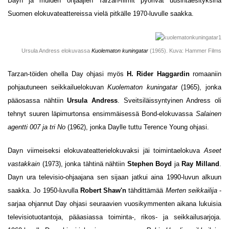
Dayn ja muiden ohjaajien Tarzan-filmit pyörivät uusintaesityksinä
Suomen elokuvateattereissa vielä pitkälle 1970-luvulle saakka.
Ursula Andress elokuvassa
Kuolematon kuningatar
(1965). Kuva: Hammer Films
Tarzan-töiden ohella Day ohjasi myös
H. Rider Haggardin
romaaniin
pohjautuneen seikkailuelokuvan
Kuolematon kuningatar
(1965), jonka
pääosassa nähtiin
Ursula Andress
. Sveitsiläissyntyinen Andress oli
tehnyt suuren läpimurtonsa ensimmäisessä Bond-elokuvassa
Salainen
agentti 007 ja tri No
(1962), jonka Daylle tuttu Terence Young ohjasi.
Dayn viimeiseksi elokuvateatterielokuvaksi jäi toimintaelokuva
Aseet
vastakkain
(1973), jonka tähtinä nähtiin
Stephen Boyd
ja
Ray Milland
.
Dayn ura televisio-ohjaajana sen sijaan jatkui aina 1990-luvun alkuun
saakka. Jo 1950-luvulla
Robert Shaw'n
tähdittämää
Merten seikkailija
-
sarjaa ohjannut Day ohjasi seuraavien vuosikymmenten aikana lukuisia
televisiotuotantoja, pääasiassa toiminta-, rikos- ja seikkailusarjoja.