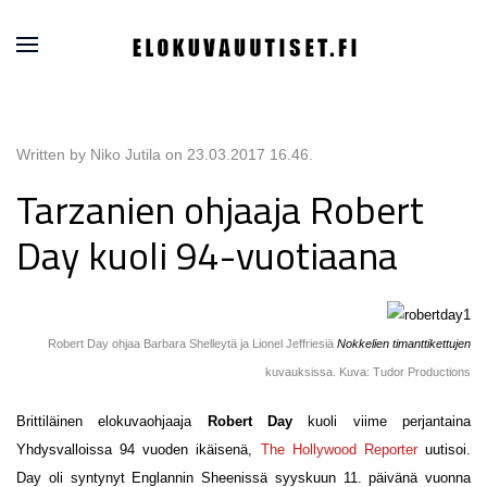
Written by Niko Jutila on
23.03.2017 16.46
.
Tarzanien ohjaaja Robert
Day kuoli 94-vuotiaana
Robert Day ohjaa Barbara Shelleytä ja Lionel Jeffriesiä
Nokkelien timanttikettujen
kuvauksissa. Kuva: Tudor Productions
Brittiläinen elokuvaohjaaja
Robert Day
kuoli viime perjantaina
Yhdysvalloissa 94 vuoden ikäisenä,
The Hollywood Reporter
uutisoi.
Day oli syntynyt Englannin Sheenissä syyskuun 11. päivänä vuonna