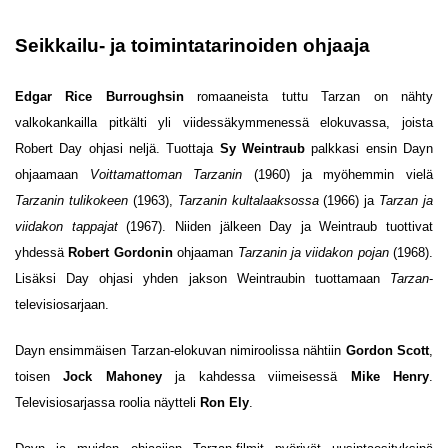
Seikkailu- ja toimintatarinoiden ohjaaja
Edgar Rice Burroughsin
romaaneista tuttu Tarzan on nähty
valkokankailla pitkälti yli viidessäkymmenessä elokuvassa, joista
Robert Day ohjasi neljä. Tuottaja
Sy Weintraub
palkkasi ensin Dayn
ohjaamaan
Voittamattoman Tarzanin
(1960) ja myöhemmin vielä
Tarzanin tulikokeen
(1963),
Tarzanin kultalaaksossa
(1966) ja
Tarzan ja
viidakon tappajat
(1967). Niiden jälkeen Day ja Weintraub tuottivat
yhdessä
Robert Gordonin
ohjaaman
Tarzanin ja viidakon pojan
(1968).
Lisäksi Day ohjasi yhden jakson Weintraubin tuottamaan
Tarzan
-
televisiosarjaan.
Dayn ensimmäisen Tarzan-elokuvan nimiroolissa nähtiin
Gordon Scott
,
toisen
Jock Mahoney
ja kahdessa viimeisessä
Mike Henry
.
Televisiosarjassa roolia näytteli
Ron Ely
.