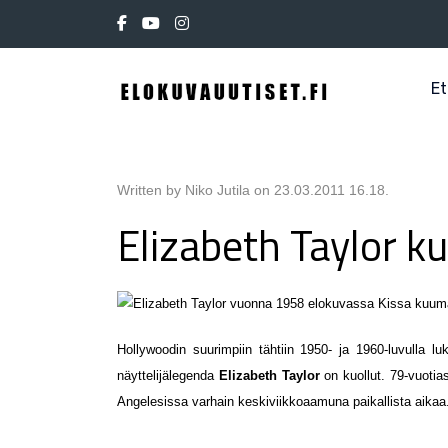
Et
Written by Niko Jutila on
23.03.2011 16.18
.
Elizabeth Taylor ku
Hollywoodin suurimpiin tähtiin 1950- ja 1960-luvulla luk
näyttelijälegenda
Elizabeth Taylor
on kuollut. 79-vuoti
Angelesissa varhain keskiviikkoaamuna paikallista aikaa