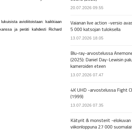
20.07.2026 09.55
Vaianan live action -versio avas
 lukuisista avioliitoistaan: kaikkiaan
5 000 katsojan tuloksella
kanssa ja peräti kahdesti Richard
13.07.2026 18.05
Blu-ray-arvostelussa Anemon
(2025): Daniel Day-Lewisin pal
kameroiden eteen
13.07.2026 07.47
4K UHD -arvostelussa Fight C
(1999)
13.07.2026 07.35
Kätyrit & monsterit -elokuvan 
viikonloppuna 27 000 suomalai