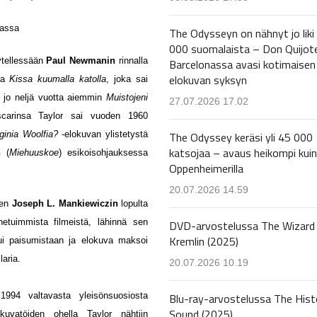
The Odysseyn on nähnyt jo liki
000 suomalaista – Don Quijot
ytellessään
Paul Newmanin
rinnalla
Barcelonassa avasi kotimaisen
elokuvan syksyn
ssa
Kissa kuumalla katolla
, joka sai
a jo neljä vuotta aiemmin
Muistojeni
27.07.2026 17.02
scarinsa Taylor sai vuoden 1960
The Odyssey keräsi yli 45 000
ginia Woolfia?
-elokuvan ylistetystä
katsojaa – avaus heikompi kuin
in
(
Miehuuskoe
) esikoisohjauksessa
Oppenheimerilla
20.07.2026 14.59
een
Joseph L. Mankiewiczin
lopulta
etuimmista filmeistä, lähinnä sen
DVD-arvostelussa The Wizard 
Kremlin (2025)
sui paisumistaan ja elokuva maksoi
laria.
20.07.2026 10.19
Blu-ray-arvostelussa The Hist
1994 valtavasta yleisönsuosiosta
Sound (2025)
kuvatöiden ohella Taylor nähtiin