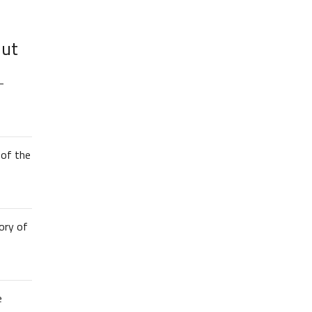
lut
–
of the
ory of
e