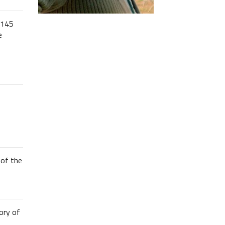
 145
e
of the
ory of