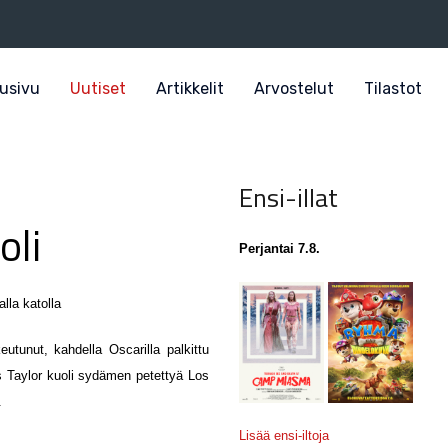
usivu
Uutiset
Artikkelit
Arvostelut
Tilastot
Ensi-illat
oli
Perjantai 7.8.
eutunut, kahdella Oscarilla palkittu
as Taylor kuoli sydämen petettyä Los
.
Lisää ensi-iltoja