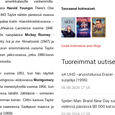
merikkalaisille vanhemmille.
iaana
Harold Youngin
There's One
Seuraavat kotimaiset:
43 Taylor nähtiin pienessä osassa
palaa kotiin
-klassikkoelokuvassa –
Urheassa Lassiessa
vuonna 1946.
myös naispääosa
Mickey Rooney
-
etty
Isä ja me
-filmatisointi (1947) ja
Lisää kotimaisia ensi-iltoja
luvun ensimmäisinä vuosina Taylor
 sen jatko-osassa, jotka 1990-luvun
Tuoreimmat uutise
miroolia.
4K UHD -arvostelussa Eraser 
än vuonna 1951, kun hän näytteli
suojelija (1996)
uringossa
-elokuvassa
Montgomery
ella menestyksellä vuonna 1956, kun
05.08.2026 17.18
nssa tähditti
Jättiläistä
– viimeinen
Spider-Man: Brand New Day sa
emman kerran. Cliftin kanssa Taylor
viidessä päivässä 80 000 kats
tta saaneessa
Sadepuun maassa
ja
nä
(1959).
03.08.2026 17.55