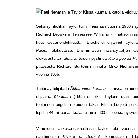
Seksisymboliksi Taylor tuli viimeistään vuonna 1958 nä
Richard Brooksin
Tennessee Williams -filmatisoinni
kuusi Oscar-ehdokkuutta – Brooks oli ohjannut Taylori
Pariisi
-elokuvassa. Ensimmäisen naisnäyttelijän O
elokuvasta
Ei rahasta
, toisen pystinsä
Kuka pelkää Vir
pääosasta
Richard Burtonin
rinnalla
Mike Nichols
vuonna 1966.
Tähtinäyttelijätärtä
Äkkiä viime kesänä
-filmissä ohjann
ohjaama
Kleopatra
(1963) on yksi Taylorin uran tunn
tuotannon ongelmallisuuden takia. Filmin budjetti pai
lopulta 44 miljoonaa taalaa eli noin 300 miljoonaa nykydol
Viimeisen valkokangasroolinsa Taylor teki vuonna 
nauttineessa
Kiviset ja Soraset
-komediassa. Elo