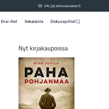
info [a] elokuvauutiset.fi
Ensi-illat
Sekalaista
Elokuvajuhlat
Nyt kirjakaupoissa