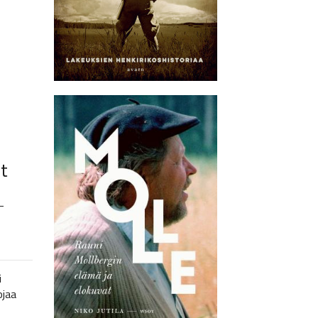
t
–
i
ojaa