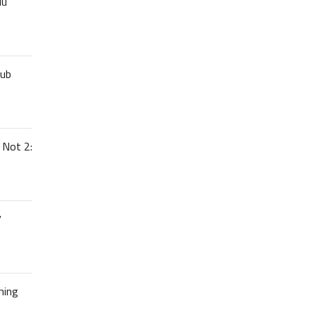
uu
lub
 Not 2:
7
hing