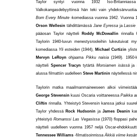
Taylor syntyi vuonna 1932 Iso-Britanniassa a
Valkokangasdebyyttinsä hän teki vain yhdeksänvuot
Born Every Minute
-komediassa vuonna 1942. Vuonna 19
Orson Wellesin
tähdittämässä
Jane Eyressa
ja
Lassie 
pääosan Taylor näytteli
Roddy McDowallin
rinnalla
Taylorin 1940-luvun menestysrooleihin lukeutuivat 
komediassa
Yli esteiden
(1944),
Michael Curtizin
ylist
Mervyn LeRoyn
ohjaama
Pikku naisia
(1949). 1950-
näytteli
Spencer Tracyn
tytärtä
Morsiamen isässä
ja
alussa filmattiin uudelleen
Steve Martinin
näytellessä ni
Taylorin matka maailmanmaineeseen alkoi viimeistä
George Stevensin
kuusi Oscaria voittaneessa
Paikka a
Cliftin
rinnalla. Yhteistyö Stevensin kanssa jatkui suur
Taylor yhdessä
Rock Hudsonin
ja
James Deanin
ka
yhteistyö
Romanssi Las Vegasissa
(1970) floppasi pah
näytteli uudelleen vuonna 1957 neljä Oscar-ehdokkuu
Tennessee Williams
-filmatisoinnissa
Äkkiä viime kesä