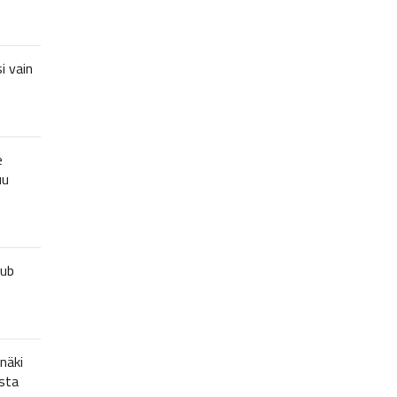
i vain
e
uu
lub
näki
sta