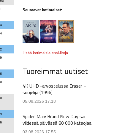
50)
01
Seuraavat kotimaiset:
84
64
82
Lisää kotimaisia ensi-iltoja
89
Tuoreimmat uutiset
16
90
4K UHD -arvostelussa Eraser –
suojelija (1996)
10
05.08.2026 17.18
19
Spider-Man: Brand New Day sai
viidessä päivässä 80 000 katsojaa
76
03.08.2026 17.55