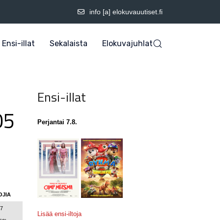
info [a] elokuvauutiset.fi
Ensi-illat
Sekalaista
Elokuvajuhlat
Ensi-illat
05
Perjantai 7.8.
OJIA
77
Lisää ensi-iltoja