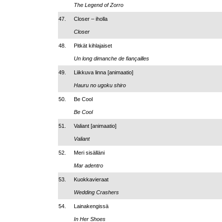
The Legend of Zorro
47.
Closer – iholla
Closer
48.
Pitkät kihlajaiset
Un long dimanche de fiançailles
49.
Liikkuva linna [animaatio]
Hauru no ugoku shiro
50.
Be Cool
Be Cool
51.
Valiant [animaatio]
Valiant
52.
Meri sisälläni
Mar adentro
53.
Kuokkavieraat
Wedding Crashers
54.
Lainakengissä
In Her Shoes