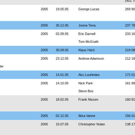
(401 7
2005
19.05.05
George Lucas
269 9
2005
30.12.05
Joona Tena
237 7
2005
02.09.05
Eric Darnell
233 1
Tom McGrath
2005
30.09.05
Klaus Härö
219 0
2005
23.12.05
Andrew Adamson
212 1
obe
2005
14.01.05
Aku Louhimies
172 0
2005
14.10.05
Nick Park
161 9
Steve Box
2005
18.02.05
Frank Nissen
160 8
2005
02.12.05
Ilkka Vanne
156 0
2005
15.07.05
Christopher Nolan
138 1