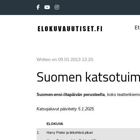
Et
Written on
09.01.2013 13.20
.
Suomen katsotuim
Suomen-ensi-iltapäivän perusteella
, koko teatterikier
Katsojaluvut päivitetty 5.1.2025.
ELOKUVA
1.
Harry Potter ja liekehtivä pikari