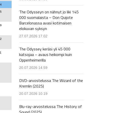
04
The Odysseyn on nähnyt jo liki 145
05
000 suomalaista – Don Quijote
Barcelonassa avasi kotimaisen
99
elokuvan syksyn
27.07.2026 17.02
62
The Odyssey keräsi yli 45 000
1
katsojaa – avaus heikompi kuin
Oppenheimerilla
20.07.2026 14.59
DVD-arvostelussa The Wizard of the
Kremlin (2025)
20.07.2026 10.19
Blu-ray-arvostelussa The History of
Sound (2025)