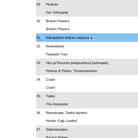
29.
Perikato
Der Untergang
30.
Broken Flowers
Broken Flowers
31.
Kaksipäisen kotkan varjossa
32.
Ihmeneloset
Fantastic Four
33.
Viiru ja Pesonen joulupuuhissa [animaatio]
Pettson & Findus: Tomtemaskinen
34.
Crash
Crash
35.
Tulkki
The Interpreter
36.
Riemukupla: Tankki täyteen
Herbie: Fully Loaded
37.
Salamaseepra
Racing Stripes