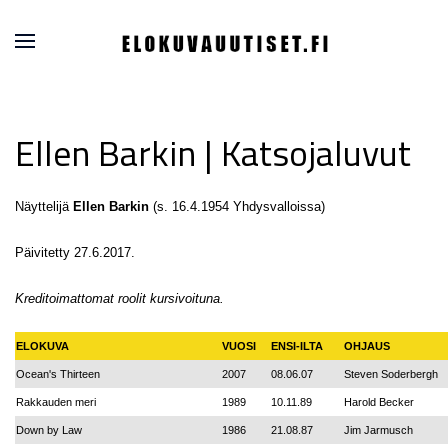
Ellen Barkin | Katsojaluvut
Näyttelijä
Ellen Barkin
(s. 16.4.1954 Yhdysvalloissa)
Päivitetty 27.6.2017.
Kreditoimattomat roolit kursivoituna.
ELOKUVA
VUOSI
ENSI-ILTA
OHJAUS
Ocean's Thirteen
2007
08.06.07
Steven Soderbergh
Rakkauden meri
1989
10.11.89
Harold Becker
Down by Law
1986
21.08.87
Jim Jarmusch