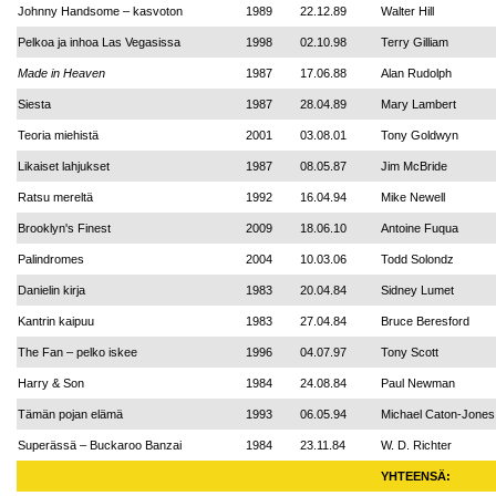
Johnny Handsome – kasvoton
1989
22.12.89
Walter Hill
Pelkoa ja inhoa Las Vegasissa
1998
02.10.98
Terry Gilliam
Made in Heaven
1987
17.06.88
Alan Rudolph
Siesta
1987
28.04.89
Mary Lambert
Teoria miehistä
2001
03.08.01
Tony Goldwyn
Likaiset lahjukset
1987
08.05.87
Jim McBride
Ratsu mereltä
1992
16.04.94
Mike Newell
Brooklyn's Finest
2009
18.06.10
Antoine Fuqua
Palindromes
2004
10.03.06
Todd Solondz
Danielin kirja
1983
20.04.84
Sidney Lumet
Kantrin kaipuu
1983
27.04.84
Bruce Beresford
The Fan – pelko iskee
1996
04.07.97
Tony Scott
Harry & Son
1984
24.08.84
Paul Newman
Tämän pojan elämä
1993
06.05.94
Michael Caton-Jones
Superässä – Buckaroo Banzai
1984
23.11.84
W. D. Richter
YHTEENSÄ: