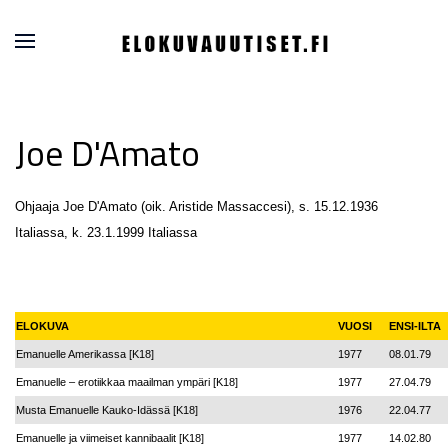
Joe D'Amato
Ohjaaja Joe D'Amato (oik. Aristide Massaccesi), s. 15.12.1936
Italiassa, k. 23.1.1999 Italiassa
ELOKUVA
VUOSI
ENSI-ILTA
Emanuelle Amerikassa [K18]
1977
08.01.79
Emanuelle – erotiikkaa maailman ympäri [K18]
1977
27.04.79
Musta Emanuelle Kauko-Idässä [K18]
1976
22.04.77
Emanuelle ja viimeiset kannibaalit [K18]
1977
14.02.80