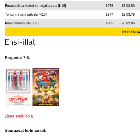
Emanuelle ja valkoinen orjakauppa [K18]
1978
15.02.80
Tohtorin intiimi palvelu [K18]
1977
12.03.79
Käsi hameen alla [K18]
1985
28.02.86
YHTEENSÄ
Ensi-illat
Perjantai 7.8.
Lisää ensi-iltoja
Seuraavat kotimaiset: