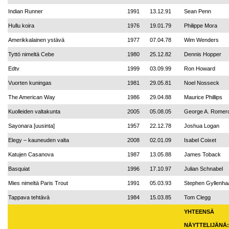
Indian Runner
1991
13.12.91
Sean Penn
Hullu koira
1976
19.01.79
Philippe Mora
Amerikkalainen ystävä
1977
07.04.78
Wim Wenders
Tyttö nimeltä Cebe
1980
25.12.82
Dennis Hopper
Edtv
1999
03.09.99
Ron Howard
Vuorten kuningas
1981
29.05.81
Noel Nosseck
The American Way
1986
29.04.88
Maurice Phillips
Kuolleiden valtakunta
2005
05.08.05
George A. Romer
Sayonara [uusinta]
1957
22.12.78
Joshua Logan
Elegy – kauneuden valta
2008
02.01.09
Isabel Coixet
Katujen Casanova
1987
13.05.88
James Toback
Basquiat
1996
17.10.97
Julian Schnabel
Mies nimeltä Paris Trout
1991
05.03.93
Stephen Gyllenha
Tappava tehtävä
1984
15.03.85
Tom Clegg
YHTEENSÄ
NÄYTTELIJÄNÄ: