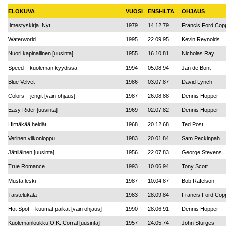
ELOKUVA
VUOSI
ENSI-ILTA
OHJAUS
Ilmestyskirja. Nyt
1979
14.12.79
Francis Ford Cop
Waterworld
1995
22.09.95
Kevin Reynolds
Nuori kapinallinen [uusinta]
1955
16.10.81
Nicholas Ray
Speed – kuoleman kyydissä
1994
05.08.94
Jan de Bont
Blue Velvet
1986
03.07.87
David Lynch
Colors – jengit [vain ohjaus]
1987
26.08.88
Dennis Hopper
Easy Rider [uusinta]
1969
02.07.82
Dennis Hopper
Hirttäkää heidät
1968
20.12.68
Ted Post
Verinen viikonloppu
1983
20.01.84
Sam Peckinpah
Jättiläinen [uusinta]
1956
22.07.83
George Stevens
True Romance
1993
10.06.94
Tony Scott
Musta leski
1987
10.04.87
Bob Rafelson
Taistelukala
1983
28.09.84
Francis Ford Cop
Hot Spot – kuumat paikat [vain ohjaus]
1990
28.06.91
Dennis Hopper
Kuolemanloukku O.K. Corral [uusinta]
1957
24.05.74
John Sturges