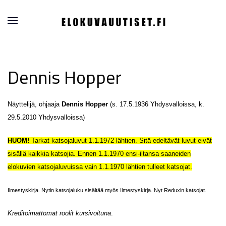
Dennis Hopper
Näyttelijä, ohjaaja
Dennis Hopper
(s. 17.5.1936 Yhdysvalloissa, k.
29.5.2010 Yhdysvalloissa)
HUOM!
Tarkat katsojaluvut 1.1.1972 lähtien. Sitä edeltävät luvut eivät
sisällä kaikkia katsojia. Ennen 1.1.1970 ensi-iltansa saaneiden
elokuvien katsojaluvuissa vain 1.1.1970 lähtien tulleet katsojat.
Ilmestyskirja. Nytin katsojaluku sisältää myös Ilmestyskirja. Nyt Reduxin katsojat.
Kreditoimattomat roolit kursivoituna
.