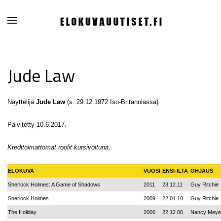
Jude Law
Näyttelijä
Jude Law
(s. 29.12.1972 Iso-Britanniassa)
Päivitetty 10.6.2017.
Kreditoimattomat roolit kursivoituna.
ELOKUVA
VUOSI
ENSI-ILTA
OHJAUS
Sherlock Holmes: A Game of Shadows
2011
23.12.11
Guy Ritchie
Sherlock Holmes
2009
22.01.10
Guy Ritchie
The Holiday
2006
22.12.06
Nancy Meye