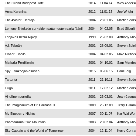
The Grand Budapest Hotel
2014
11.04.14
Wes Anders
Anna Karenina
2012
11.01.13
Joe Wright
The Aviator – lentäjä
2004
28.01.05
Martin Scor
Lemony Snicketin surkeiden sattumusten sarja [ääni]
2004
04.02.05
Brad Silberli
Lahjakas herra Ripley
1999
25.02.00
Anthony Min
A.I. Tekoäly
2001
28.09.01
Steven Spiel
Closer – iholla
2004
04.02.05
Mike Nichols
Matkalla Perditioniin
2001
04.10.02
Sam Mende
Spy – vakoojan asussa
2015
05.06.15
Paul Feig
Tartunta
2011
21.10.11
Steven Sode
Hugo
2011
17.02.12
Martin Scor
Vihollinen porteilla
2001
23.03.01
Jean-Jacqu
The Imaginarium of Dr. Parnassus
2009
25.12.09
Terry Gilliam
My Blueberry Nights
2007
30.11.07
Kar Wai Wo
Päämääränä Cold Mountain
2003
20.02.04
Anthony Min
Sky Captain and the World of Tomorrow
2004
12.11.04
Kerry Conra