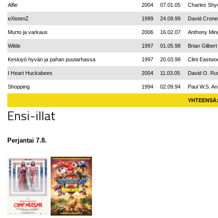
Alfie
2004
07.01.05
Charles Shy
eXistenZ
1999
24.09.99
David Crone
Murto ja varkaus
2006
16.02.07
Anthony Min
Wilde
1997
01.05.98
Brian Gilbert
Keskiyö hyvän ja pahan puutarhassa
1997
20.03.98
Clint Eastwo
I Heart Huckabees
2004
11.03.05
David O. Rus
Shopping
1994
02.09.94
Paul W.S. A
YHTEENSÄ
Ensi-illat
Perjantai 7.8.