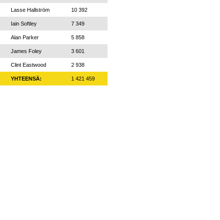
Lasse Hallström
10 392
Iain Softley
7 349
Alan Parker
5 858
James Foley
3 601
Clint Eastwood
2 938
YHTEENSÄ:
1 421 459