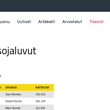
usivu
Uutiset
Artikkelit
Arvostelut
Tilastot
sojaluvut
ä.
A
OHJAUS
KATSOJIA
Sam Mendes
333 610
David Fincher
201 134
Mike Nichols
112 549