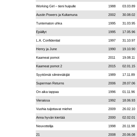
Working Girl – tieni huipulle
1988
03.03.89
Austin Powers ja Kultamuna
2002
30.08.02
Tuntematon uhka
1995
31.03.95
Epäillyt
1995
17.05.96
L.A. Confidential
1997
31.10.97
Henry ja June
1990
19.10.90
Kaameat pomot
2011
19.08.11
Kaameat pomot 2
2015
02.01.15
Syyttömät silminnäkijät
1989
17.11.89
Superman Returns
2006
28.07.06
On aika tappaa
1996
01.11.96
Vieraissa
1992
18.06.93
Vuohia tuijottavat miehet
2009
26.02.10
Anna hyvän kiertää
2000
02.02.01
Neuvottelija
1998
20.11.98
21
2008
20.06.08