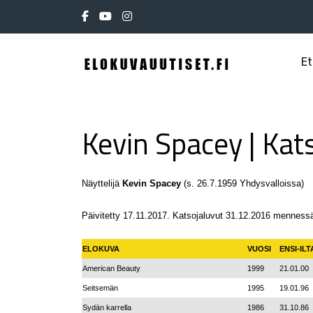
Et
Kevin Spacey | Kat
Näyttelijä
Kevin Spacey
(s. 26.7.1959 Yhdysvalloissa)
Päivitetty 17.11.2017. Katsojaluvut 31.12.2016 menness
ELOKUVA
VUOSI
ENSI-ILT
American Beauty
1999
21.01.00
Seitsemän
1995
19.01.96
Sydän karrella
1986
31.10.86