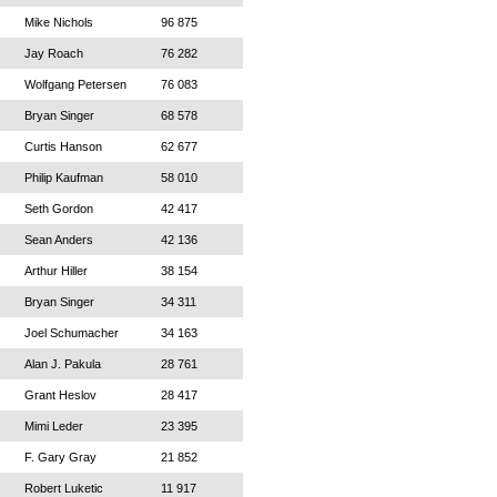
Mike Nichols
96 875
Jay Roach
76 282
Wolfgang Petersen
76 083
Bryan Singer
68 578
Curtis Hanson
62 677
Philip Kaufman
58 010
Seth Gordon
42 417
Sean Anders
42 136
Arthur Hiller
38 154
Bryan Singer
34 311
Joel Schumacher
34 163
Alan J. Pakula
28 761
Grant Heslov
28 417
Mimi Leder
23 395
F. Gary Gray
21 852
Robert Luketic
11 917