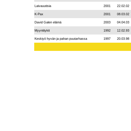
Laivauutisia
2001
22.02.02
K-Pax
2001
08.03.02
David Galen elämä
2003
04.04.03
Myyntitykit
1992
12.02.93
Keskiyö hyvän ja pahan puutarhassa
1997
20.03.98