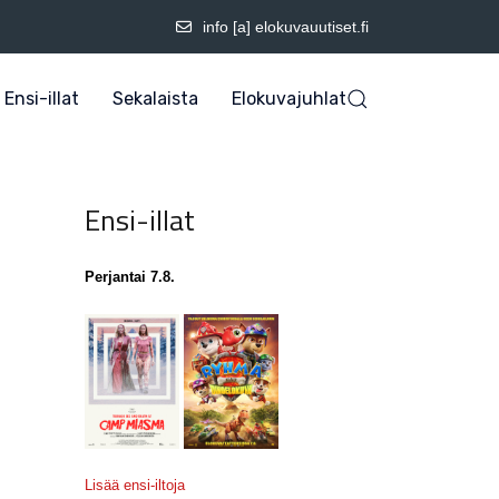
info [a] elokuvauutiset.fi
Ensi-illat
Sekalaista
Elokuvajuhlat
Ensi-illat
Perjantai 7.8.
Lisää ensi-iltoja