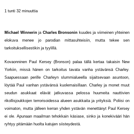
1 tunti 32 minuuttia
Michael Winnerin
ja
Charles Bronsonin
kuudes ja viimeinen yhteinen
elokuva menee jo parodian mittasuhteisiin, mutta tekee sen
tarkoituksellisestikin ja tyylillä.
Kovaonninen Paul Kersey (Bronson) palaa tällä kertaa takaisin New
Yorkiin, missä hänen on tarkoitus tavata vanha ystävänsä Charley.
Saapuessaan perille Charleyn slummialueella sijaitsevaan asuntoon,
löytää Paul vanhan ystävänsä kuolemaisillaan. Charley ja monet muut
seudun asukkaat elävät jatkuvassa pelossa huumeita nauttivien
rikollisjoukkojen terrorisoidessa alueen asukkaita ja yrityksiä. Poliisi on
voimaton, mutta jälleen kerran yhden ystävän menettänyt Paul Kersey
ei ole. Apunaan maailman tehokkain käsiase, sinko ja konekivääri hän
ryhtyy pitämään huolta katujen siisteydestä.