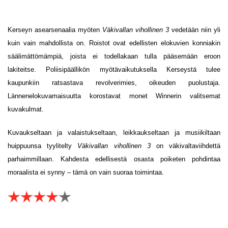
Kerseyn asearsenaalia myöten
Väkivallan vihollinen 3
vedetään niin yli
kuin vain mahdollista on. Roistot ovat edellisten elokuvien konniakin
säälimättömämpiä, joista ei todellakaan tulla pääsemään eroon
lakiteitse. Poliisipäällikön myötävaikutuksella Kerseystä tulee
kaupunkiin ratsastava revolverimies, oikeuden puolustaja.
Lännenelokuvamaisuutta korostavat monet Winnerin valitsemat
kuvakulmat.
Kuvaukseltaan ja valaistukseltaan, leikkaukseltaan ja musiikiltaan
huippuunsa tyylitelty
Väkivallan vihollinen 3
on väkivaltaviihdettä
parhaimmillaan. Kahdesta edellisestä osasta poiketen pohdintaa
moraalista ei synny – tämä on vain suoraa toimintaa.