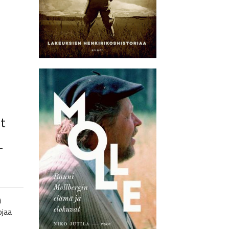
t
–
i
ojaa