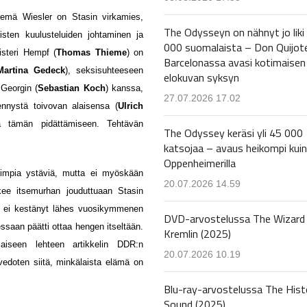
emä Wiesler on Stasin virkamies,
The Odysseyn on nähnyt jo liki
sten kuulusteluiden johtaminen ja
000 suomalaista – Don Quijot
isteri Hempf (
Thomas Thieme
) on
Barcelonassa avasi kotimaisen
Martina Gedeck
), seksisuhteeseen
elokuvan syksyn
 Georgin (
Sebastian Koch
) kanssa,
27.07.2026 17.02
ennystä toivovan alaisensa (
Ulrich
ä tämän pidättämiseen. Tehtävän
The Odyssey keräsi yli 45 000
katsojaa – avaus heikompi kuin
Oppenheimerilla
urimpia ystäviä, mutta ei myöskään
20.07.2026 14.59
kee itsemurhan jouduttuaan Stasin
kun ei kestänyt lähes vuosikymmenen
DVD-arvostelussa The Wizard 
ssaan päätti ottaa hengen itseltään.
Kremlin (2025)
laiseen lehteen artikkelin DDR:n
20.07.2026 10.19
 vedoten siitä, minkälaista elämä on
Blu-ray-arvostelussa The Hist
Sound (2025)