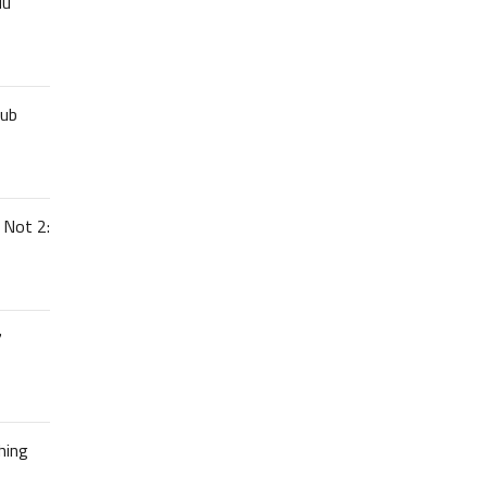
uu
lub
 Not 2:
7
hing