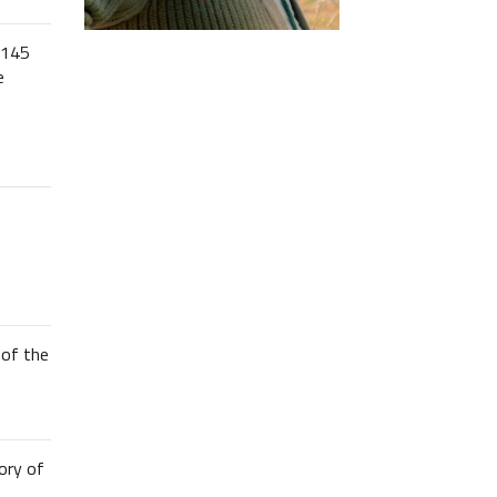
 145
e
of the
ory of