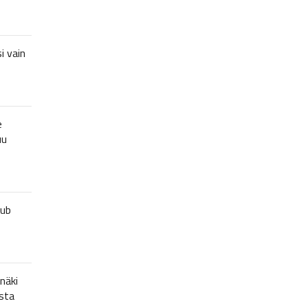
i vain
e
uu
lub
näki
sta