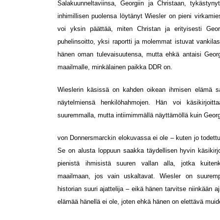
Salakuunneltaviinsa, Georgiin ja Christaan, tykästyn
inhimillisen puolensa löytänyt Wiesler on pieni virkamies
voi yksin päättää, miten Christan ja erityisesti Ge
puhelinsoitto, yksi raportti ja molemmat istuvat vankila
hänen oman tulevaisuutensa, mutta ehkä antaisi Georg
maailmalle, minkälainen paikka DDR on.
Wieslerin käsissä on kahden oikean ihmisen elämä sa
näytelmiensä henkilöhahmojen. Hän voi käsikirjoitt
suuremmalla, mutta intiimimmällä näyttämöllä kuin Georg
von Donnersmarckin elokuvassa ei ole – kuten jo todettu
Se on alusta loppuun saakka täydellisen hyvin käsikirjo
pienistä ihmisistä suuren vallan alla, jotka kuite
maailmaan, jos vain uskaltavat. Wiesler on suuremp
historian suuri ajattelija – eikä hänen tarvitse niinkään a
elämää hänellä ei ole, joten ehkä hänen on elettävä muid