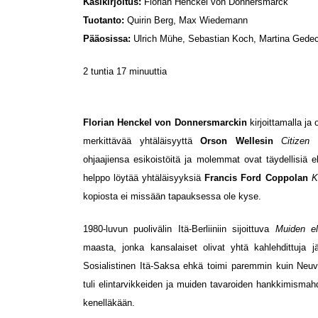
Käsikirjoitus:
Florian Henckel von Donnersmarck
Tuotanto:
Quirin Berg, Max Wiedemann
Pääosissa:
Ulrich Mühe, Sebastian Koch, Martina Gede
2 tuntia 17 minuuttia
Florian Henckel von Donnersmarckin
kirjoittamalla ja
merkittävää yhtäläisyyttä
Orson Wellesin
Citizen
ohjaajiensa esikoistöitä ja molemmat ovat täydellisiä 
helppo löytää yhtäläisyyksiä
Francis Ford Coppolan
K
kopiosta ei missään tapauksessa ole kyse.
1980-luvun puolivälin Itä-Berliiniin sijoittuva
Muiden e
maasta, jonka kansalaiset olivat yhtä kahlehdittuja j
Sosialistinen Itä-Saksa ehkä toimi paremmin kuin Neuvo
tuli elintarvikkeiden ja muiden tavaroiden hankkimismahdo
kenelläkään.