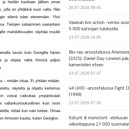
yt ja heidän kauttaan jälleen oman
20.07.2026 09.55
, jolla on yhtäkkiä suuri valta. Hän
orgin elämä tulee etenemään. Yksi
Vaianan live action -versio avas
ssa. Tietojen salaaminen vaarantaisi
5 000 katsojan tuloksella
ille mahdollisuuden näyttää muulle
13.07.2026 18.05
Blu-ray-arvostelussa Anemon
malla tavoin kuin Georgilla hänen
(2025): Daniel Day-Lewisin pal
aa ja ohjata näitä ihmisiä paljon
kameroiden eteen
.
13.07.2026 07.47
a – mitään vikaa. Ei yhtään mitään.
4K UHD -arvostelussa Fight C
itettu, näytelty ja ohjattu kertomus
(1999)
nkin voivat vaikuttaa ympäröivään
13.07.2026 07.35
i vallankumouksellinen kuin moni
jatella, riittää kun vain tuntee. Omaa
Kätyrit & monsterit -elokuvan 
en ihmisten kautta, kuten Georgkin.
viikonloppuna 27 000 suomalai