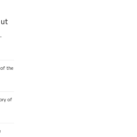
lut
–
of the
ory of
e