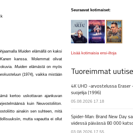
Seuraavat kotimaiset:
ck
 ohjaamalla
Muiden elämällä
on kaksi
Lisää kotimaisia ensi-iltoja
 Kanen
kanssa. Molemmat olivat
elokuvia.
Muiden elämästä
on myös
Tuoreimmat uutise
eskusteluun
(1974), vaikka mistään
4K UHD -arvostelussa Eraser 
suojelija (1996)
lämä
kertoo uskottavan ajankuvan
05.08.2026 17.18
ärjestelmäänsä kuin Neuvostoliiton.
stoliitto ainakin sen suhteen, mitä
Spider-Man: Brand New Day sa
llisuuksiin, mutta vapautta ei ollut
viidessä päivässä 80 000 kats
03.08.2026 17.55