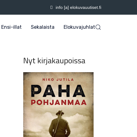
info [a] elokuvauutiset.fi
Ensi-illat
Sekalaista
Elokuvajuhlat
Nyt kirjakaupoissa