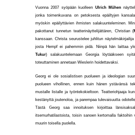
Vuonna 2007 syöpään kuolleen
Ulrich Mühen
näyttel
jonka toimenkuvana on petoksesta epäiltyjen kansalai
myöskin epäilyttävien ihmisten salakuunteleminen. Min
pakottanut tunnetun teatterinäyttelijättären, Christian (
kanssaan. Christa seurustelee juhlitun näytelmäkirjailija
josta Hempf ei pahemmin pidä. Niinpä hän laittaa yl
Tukur
) salakuuntelemaan Georgia löytääkseen syit
toteuttaminen annetaan Wieslerin hoidettavaksi.
Georg ei ole sosialistisen puolueen ja ideologian su
puolueen vihollinen, ennen kuin hänen ystävänsä te
mustalle listalle ja työntekokieltoon. Teatteriohjaaja 
kestänyttä joutenoloa, ja parempaa tulevaisuutta odotelle
Tästä Georg saa innoituksen kirjoittaa länsisaksa
itsemurhatilastoista, toisin sanoen kertomalla faktoihin
muurin toisella puolella.