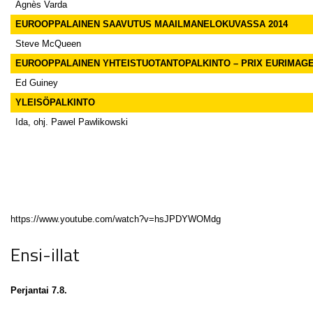
Agnès Varda
EUROOPPALAINEN SAAVUTUS MAAILMANELOKUVASSA 2014
Steve McQueen
EUROOPPALAINEN YHTEISTUOTANTOPALKINTO – PRIX EURIMAG
Ed Guiney
YLEISÖPALKINTO
Ida, ohj. Pawel Pawlikowski
https://www.youtube.com/watch?v=hsJPDYWOMdg
Ensi-illat
Perjantai 7.8.