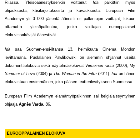
Riiassa. Yleisöäänestyksenkin voittanut
Ida
palkittiin myös
ohjauksesta, käsikirjoituksesta ja kuvauksesta. European Film
Academyn yli 3 000 jäsentä äänesti eri palkintojen voittajat, lukuun
ottamatta yleisöpalkintoa, jonka voittajan eurooppalaiset
elokuvissakävijät äänestivät.
Ida
saa Suomen-ensi-iltansa 13. helmikuuta Cinema Mondon
levittämänä. Puolalainen Pawlikowski on aiemmin ohjannut useita
dokumenttielokuvia sekä näytelmäelokuvat
Viimeinen ranta
(2000),
My
Summer of Love
(2004) ja
The Woman in the Fifth
(2011).
Ida
on hänen
elokuvistaan ensimmäinen, joka pääsee teatterilevitykseen Suomessa.
European Film Academyn elämäntyöpalkinnon sai belgialaissyntyinen
ohjaaja
Agnès Varda
, 86.
EUROOPPALAINEN ELOKUVA