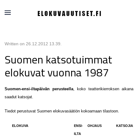
Written on
26.12.2012 13.39
.
Suomen katsotuimmat
elokuvat vuonna 1987
Suomen-ensi-iltapäivän perusteella
, koko teatterikierroksen aikana
saadut katsojat.
Tiedot perustuvat Suomen elokuvasäätiön kokoamaan tilastoon.
ELOKUVA
ENSI-
OHJAUS
KATSOJIA
ILTA