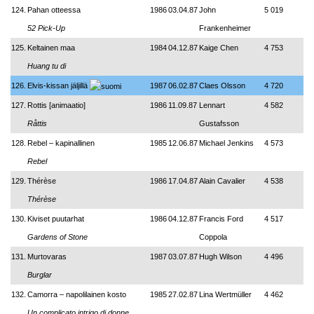
124.
Pahan otteessa
1986
03.04.87
John
5 019
52 Pick-Up
Frankenheimer
125.
Keltainen maa
1984
04.12.87
Kaige Chen
4 753
Huang tu di
126.
Elvis-kissan jäljillä
1987
06.02.87
Claes Olsson
4 720
127.
Rottis [animaatio]
1986
11.09.87
Lennart
4 582
Råttis
Gustafsson
128.
Rebel – kapinallinen
1985
12.06.87
Michael Jenkins
4 573
Rebel
129.
Thérèse
1986
17.04.87
Alain Cavalier
4 538
Thérèse
130.
Kiviset puutarhat
1986
04.12.87
Francis Ford
4 517
Gardens of Stone
Coppola
131.
Murtovaras
1987
03.07.87
Hugh Wilson
4 496
Burglar
132.
Camorra – napolilainen kosto
1985
27.02.87
Lina Wertmüller
4 462
Un complicato intrigo di donne,