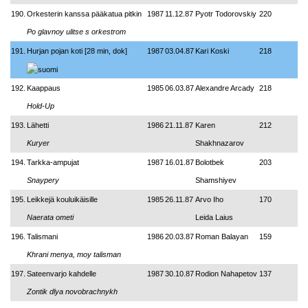
190.
Orkesterin kanssa pääkatua pitkin
1987
11.12.87
Pyotr Todorovskiy
220
Po glavnoy ulitse s orkestrom
191.
Hurjan pojan koti [28 min, dok]
1987
03.04.87
Kari Koski
218
192.
Kaappaus
1985
06.03.87
Alexandre Arcady
218
Hold-Up
193.
Lähetti
1986
21.11.87
Karen
212
Kuryer
Shakhnazarov
194.
Tarkka-ampujat
1987
16.01.87
Bolotbek
203
Snaypery
Shamshiyev
195.
Leikkejä kouluikäisille
1985
26.11.87
Arvo Iho
170
Naerata ometi
Leida Laius
196.
Talismani
1986
20.03.87
Roman Balayan
159
Khrani menya, moy talisman
197.
Sateenvarjo kahdelle
1987
30.10.87
Rodion Nahapetov
137
Zontik dlya novobrachnykh