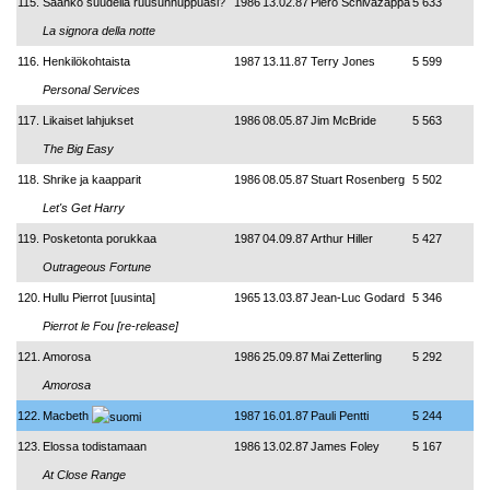
115.
Saanko suudella ruusunnuppuasi?
1986
13.02.87
Piero Schivazappa
5 633
La signora della notte
116.
Henkilökohtaista
1987
13.11.87
Terry Jones
5 599
Personal Services
117.
Likaiset lahjukset
1986
08.05.87
Jim McBride
5 563
The Big Easy
118.
Shrike ja kaapparit
1986
08.05.87
Stuart Rosenberg
5 502
Let's Get Harry
119.
Posketonta porukkaa
1987
04.09.87
Arthur Hiller
5 427
Outrageous Fortune
120.
Hullu Pierrot [uusinta]
1965
13.03.87
Jean-Luc Godard
5 346
Pierrot le Fou [re-release]
121.
Amorosa
1986
25.09.87
Mai Zetterling
5 292
Amorosa
122.
Macbeth
1987
16.01.87
Pauli Pentti
5 244
123.
Elossa todistamaan
1986
13.02.87
James Foley
5 167
At Close Range