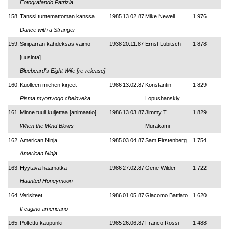
Fotografando Patrizia
158.
Tanssi tuntemattoman kanssa
1985
13.02.87
Mike Newell
1 976
Dance with a Stranger
159.
Siniparran kahdeksas vaimo
1938
20.11.87
Ernst Lubitsch
1 878
[uusinta]
Bluebeard's Eight Wife [re-release]
160.
Kuolleen miehen kirjeet
1986
13.02.87
Konstantin
1 829
Pisma myortvogo cheloveka
Lopushanskiy
161.
Minne tuuli kuljettaa [animaatio]
1986
13.03.87
Jimmy T.
1 829
When the Wind Blows
Murakami
162.
American Ninja
1985
03.04.87
Sam Firstenberg
1 754
American Ninja
163.
Hyytävä häämatka
1986
27.02.87
Gene Wilder
1 722
Haunted Honeymoon
164.
Verisiteet
1986
01.05.87
Giacomo Battiato
1 620
Il cugino americano
165.
Poltettu kaupunki
1985
26.06.87
Franco Rossi
1 488