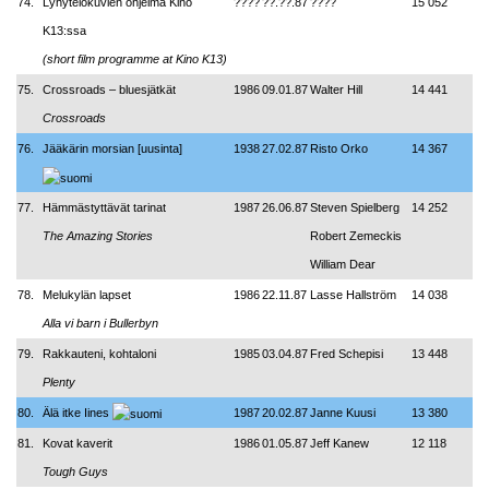
74.
Lyhytelokuvien ohjelma Kino
????
??.??.87
????
15 052
K13:ssa
(short film programme at Kino K13)
75.
Crossroads – bluesjätkät
1986
09.01.87
Walter Hill
14 441
Crossroads
76.
Jääkärin morsian [uusinta]
1938
27.02.87
Risto Orko
14 367
77.
Hämmästyttävät tarinat
1987
26.06.87
Steven Spielberg
14 252
The Amazing Stories
Robert Zemeckis
William Dear
78.
Melukylän lapset
1986
22.11.87
Lasse Hallström
14 038
Alla vi barn i Bullerbyn
79.
Rakkauteni, kohtaloni
1985
03.04.87
Fred Schepisi
13 448
Plenty
80.
Älä itke Iines
1987
20.02.87
Janne Kuusi
13 380
81.
Kovat kaverit
1986
01.05.87
Jeff Kanew
12 118
Tough Guys