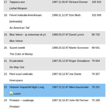
17.
Tappava ase
1987
11.09.87
Richard Donner
105 915
Lethal Weapon
18.
Fievel matkalla Amerikkaan
1986
11.12.87
Don Bluth
102 009
[animaatio]
An American Tail
19.
Blue Velvet – ja sinisempi oli yö
1986
03.07.87
David Lynch
98 720
Blue Velvet
20.
Suuret setelit
1986
20.02.87
Martin Scorsese
98 641
The Color of Money
21.
Ei pakotietä
1987
25.12.87
Roger Donaldson
79 934
No Way Out
22.
Pieni suuri seikkailu
1987
18.12.87
Joe Dante
79 357
Innerspace
23.
Helsinki–Napoli All Night Long
1987
13.11.87
Mika Kaurismäki
78 251
24.
Predator – saalistaja
1987
16.10.87
John McTiernan
75 188
Predator