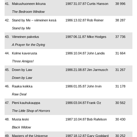
41.
Makuuhuoneen ikkuna
1987
31.07.87
Curtis Hanson
38 996
The Bedroom Window
42.
Stand by Me – viimeinen kesä
1986
13.02.87
Rob Reiner
38 287
Stand by Me
43.
Viimeinen palvelus
1987
06.11.87
Mike Hodges
37 736
A Prayer for the Dying
44.
Kolme kaverusta
1986
10.04.87
John Landis
31 664
Three Amigos!
45.
Down by Law
1986
21.08.87
Jim Jarmusch
31 267
Down by Law
46.
Raaka keikka
1986
01.05.87
John Irvin
31 178
Raw Deal
47.
Pieni kauhukauppa
1986
03.04.87
Frank Oz
30 562
The Little Shop of Horrors
48.
Musta leski
1987
10.04.87
Bob Rafelson
30 430
Black Widow
49.
Masters of the Universe
1987
18.12.87
Gary Goddard
30 252