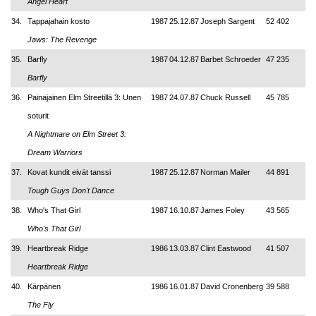
Angel Heart
34.
Tappajahain kosto
1987
25.12.87
Joseph Sargent
52 402
Jaws: The Revenge
35.
Barfly
1987
04.12.87
Barbet Schroeder
47 235
Barfly
36.
Painajainen Elm Streetillä 3: Unen
1987
24.07.87
Chuck Russell
45 785
soturit
A Nightmare on Elm Street 3:
Dream Warriors
37.
Kovat kundit eivät tanssi
1987
25.12.87
Norman Mailer
44 891
Tough Guys Don't Dance
38.
Who's That Girl
1987
16.10.87
James Foley
43 565
Who's That Girl
39.
Heartbreak Ridge
1986
13.03.87
Clint Eastwood
41 507
Heartbreak Ridge
40.
Kärpänen
1986
16.01.87
David Cronenberg
39 588
The Fly