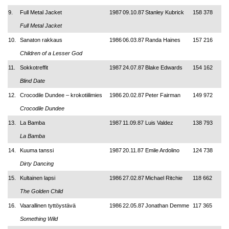
9.
Full Metal Jacket
1987
09.10.87
Stanley Kubrick
158 378
Full Metal Jacket
10.
Sanaton rakkaus
1986
06.03.87
Randa Haines
157 216
Children of a Lesser God
11.
Sokkotreffit
1987
24.07.87
Blake Edwards
154 162
Blind Date
12.
Crocodile Dundee
–
krokotiilimies
1986
20.02.87
Peter Fairman
149 972
Crocodile Dundee
13.
La Bamba
1987
11.09.87
Luis Valdez
138 793
La Bamba
14.
Kuuma tanssi
1987
20.11.87
Emile Ardolino
124 738
Dirty Dancing
15.
Kultainen lapsi
1986
27.02.87
Michael Ritchie
118 662
The Golden Child
16.
Vaarallinen tyttöystävä
1986
22.05.87
Jonathan Demme
117 365
Something Wild