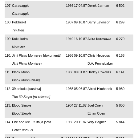
107.
Caravaggio
1986
17.04.87
Derek Jarman
6 502
Caravaggio
108.
Peltiheikit
1987
09.10.87
Barry Levinson
6 299
Tin Men
109.
Kulkukoira
1949
16.10.87
Akira Kurosawa
6 270
Nora inu
110.
Jimi Plays Monterey [dokumentti]
1986
09.10.87
Chris Hegedus
6 168
Jimi Plays Monterey
D.A. Pennebaker
111.
Black Moon
1986
09.01.87
Harley Cokeliss
6 141
Black Moon Rising
112.
39 askelta [uusinta]
1935
05.06.87
Alfred Hitchcock
5 980
The 39 Steps [re-release]
113.
Blood Simple
1984
27.11.87
Joel Coen
5 850
Blood Simple
Ethan Coen
114.
Fire and Ice – tulta ja jäätä
1986
20.11.87
Willy Bogner
5 844
Feuer und Eis