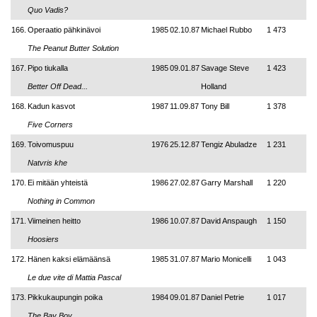
Quo Vadis?
166.
Operaatio pähkinävoi
1985
02.10.87
Michael Rubbo
1 473
The Peanut Butter Solution
167.
Pipo tiukalla
1985
09.01.87
Savage Steve
1 423
Better Off Dead...
Holland
168.
Kadun kasvot
1987
11.09.87
Tony Bill
1 378
Five Corners
169.
Toivomuspuu
1976
25.12.87
Tengiz Abuladze
1 231
Natvris khe
170.
Ei mitään yhteistä
1986
27.02.87
Garry Marshall
1 220
Nothing in Common
171.
Viimeinen heitto
1986
10.07.87
David Anspaugh
1 150
Hoosiers
172.
Hänen kaksi elämäänsä
1985
31.07.87
Mario Monicelli
1 043
Le due vite di Mattia Pascal
173.
Pikkukaupungin poika
1984
09.01.87
Daniel Petrie
1 017
The Bay Boy