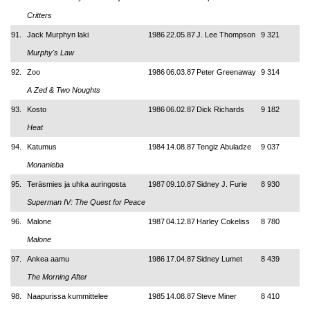
Critters
91.
Jack Murphyn laki
1986
22.05.87
J. Lee Thompson
9 321
Murphy's Law
92.
Zoo
1986
06.03.87
Peter Greenaway
9 314
A Zed & Two Noughts
93.
Kosto
1986
06.02.87
Dick Richards
9 182
Heat
94.
Katumus
1984
14.08.87
Tengiz Abuladze
9 037
Monanieba
95.
Teräsmies ja uhka auringosta
1987
09.10.87
Sidney J. Furie
8 930
Superman IV: The Quest for Peace
96.
Malone
1987
04.12.87
Harley Cokeliss
8 780
Malone
97.
Ankea aamu
1986
17.04.87
Sidney Lumet
8 439
The Morning After
98.
Naapurissa kummittelee
1985
14.08.87
Steve Miner
8 410