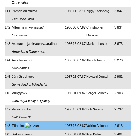
Extremities
141.
Pomon villi vaimo
1986
11.12.87
Ziggy Steinberg
3 847
The Boss' Wife
142.
Miten niin myöhässä?
1986
03.07.87
Christopher
3 834
Clockwise
Morahan
143.
Aseistettu ja hirveen vaarallinen
1986
13.02.87
Mark L. Lester
3 673
Armed and Dangerous
144.
Aurinkosoturit
1986
03.07.87
Alan Johnson
3 276
Solarbabies
145.
Jännät suhteet
1987
25.07.87
Howard Deutch
2 981
Some Kind of Wonderful
146.
Villikyyhky
1986
04.09.87
Sergei Solovev
2 903
Chuzhaya belaya i ryaboy
147.
Puolikuun katu
1986
13.03.87
Bob Swaim
2 732
Half Moon Street
148.
Tilinteko
1987
13.02.87
Veikko Aaltonen
2 613
149.
Rakasta mua!
1986
31.08.87
Kay Pollak
2 481