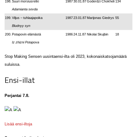
198.
Suuri morsiusretki
1987
30.01.87
Goderdzi Chokheli
134
Adamianta sevda
199.
Viljus – tuhlaajapoika
1987
23.01.87
Marijonas Giedrys
55
Bludnyy syn
200.
Potapovin elämästä
1986
24.11.87
Nikolai Skujbin
18
Iz zhizni Potapova
Stop Making Sensen uusintaensi-ilta oli 2023, kokonaiskatsojamäärä
suluissa.
Ensi-illat
Perjantai 7.8.
Lisää ensi-iltoja