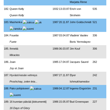
Marjatta Rinne
182.
Queen Kelly
1932
13.03.87
Erich von
535
Queen Kelly
Stroheim
183.
Mashenka
1987
20.11.87
John Goldschmidt
521
184.
Fouette
1987
03.04.87
Vladimir Vasilev
336
Fuete
Boris Yermolayev
185.
Ihmeitä
1986
06.03.87
Jim Kouf
306
Miracles
186.
Joan
1985
17.04.87
Jacques Saurel
262
Joy et Joan
187.
Hyvästi kesän vehreys
1987
27.11.87
Elyer
242
Proshchay, zelen leta...
Ishmukhamedov
188.
Pako pohjoiseen
1986
04.12.87
Ingemo Engström
231
189.
16 kunnian päivää [dokumentti]
1986
15.05.87
Bud Greenspan
227
16 Days of Glory