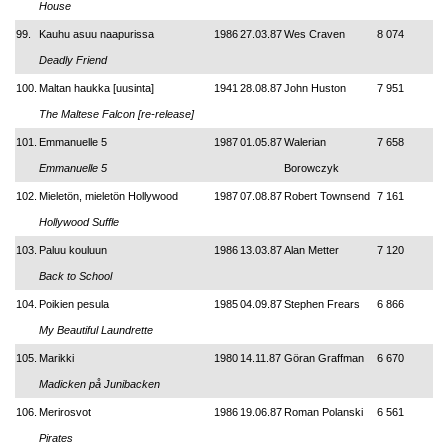
House
99.
Kauhu asuu naapurissa
1986
27.03.87
Wes Craven
8 074
Deadly Friend
100.
Maltan haukka [uusinta]
1941
28.08.87
John Huston
7 951
The Maltese Falcon [re-release]
101.
Emmanuelle 5
1987
01.05.87
Walerian
7 658
Emmanuelle 5
Borowczyk
102.
Mieletön, mieletön Hollywood
1987
07.08.87
Robert Townsend
7 161
Hollywood Suffle
103.
Paluu kouluun
1986
13.03.87
Alan Metter
7 120
Back to School
104.
Poikien pesula
1985
04.09.87
Stephen Frears
6 866
My Beautiful Laundrette
105.
Marikki
1980
14.11.87
Göran Graffman
6 670
Madicken på Junibacken
106.
Merirosvot
1986
19.06.87
Roman Polanski
6 561
Pirates