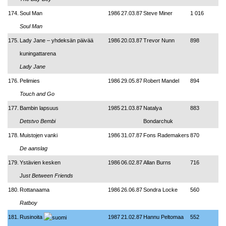
174.
Soul Man
1986
27.03.87
Steve Miner
1 016
Soul Man
175.
Lady Jane
–
yhdeksän päivää
1986
20.03.87
Trevor Nunn
898
kuningattarena
Lady Jane
176.
Pelimies
1986
29.05.87
Robert Mandel
894
Touch and Go
177.
Bambin lapsuus
1985
21.03.87
Natalya
883
Detstvo Bembi
Bondarchuk
178.
Muistojen vanki
1986
31.07.87
Fons Rademakers
870
De aanslag
179.
Ystävien kesken
1986
06.02.87
Allan Burns
716
Just Between Friends
180.
Rottanaama
1986
26.06.87
Sondra Locke
560
Ratboy
181.
Rusinoita
1987
21.02.87
Hannu Peltomaa
552