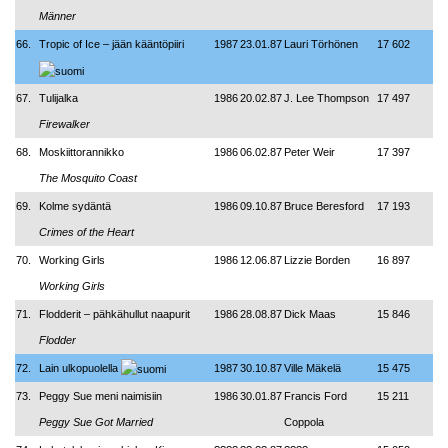
Männer
66.
Tropic of Ice – jään kääntöpiiri
1987
23.01.87
Lauri Törhönen
17 602
67.
Tulijalka
1986
20.02.87
J. Lee Thompson
17 497
Firewalker
68.
Moskiittorannikko
1986
06.02.87
Peter Weir
17 397
The Mosquito Coast
69.
Kolme sydäntä
1986
09.10.87
Bruce Beresford
17 193
Crimes of the Heart
70.
Working Girls
1986
12.06.87
Lizzie Borden
16 897
Working Girls
71.
Flodderit – pähkähullut naapurit
1986
28.08.87
Dick Maas
15 846
Flodder
72.
Lain ulkopuolella
1987
30.10.87
Ville Mäkelä
15 475
73.
Peggy Sue meni naimisiin
1986
30.01.87
Francis Ford
15 211
Peggy Sue Got Married
Coppola