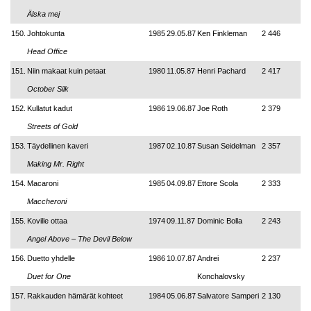
Älska mej
150.
Johtokunta
1985
29.05.87
Ken Finkleman
2 446
Head Office
151.
Niin makaat kuin petaat
1980
11.05.87
Henri Pachard
2 417
October Silk
152.
Kullatut kadut
1986
19.06.87
Joe Roth
2 379
Streets of Gold
153.
Täydellinen kaveri
1987
02.10.87
Susan Seidelman
2 357
Making Mr. Right
154.
Macaroni
1985
04.09.87
Ettore Scola
2 333
Maccheroni
155.
Koville ottaa
1974
09.11.87
Dominic Bolla
2 243
Angel Above
–
The Devil Below
156.
Duetto yhdelle
1986
10.07.87
Andrei
2 237
Duet for One
Konchalovsky
157.
Rakkauden hämärät kohteet
1984
05.06.87
Salvatore Samperi
2 130