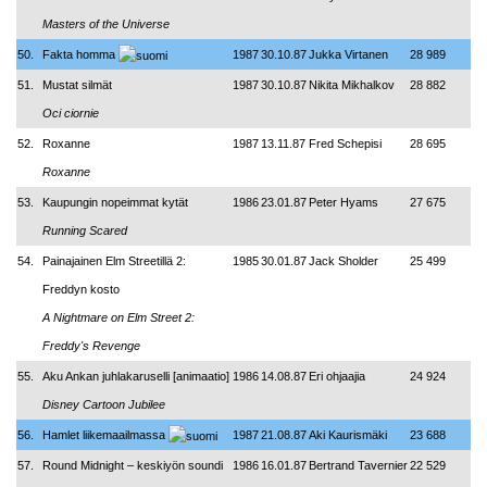
Masters of the Universe
50.
Fakta homma
1987
30.10.87
Jukka Virtanen
28 989
51.
Mustat silmät
1987
30.10.87
Nikita Mikhalkov
28 882
Oci ciornie
52.
Roxanne
1987
13.11.87
Fred Schepisi
28 695
Roxanne
53.
Kaupungin nopeimmat kytät
1986
23.01.87
Peter Hyams
27 675
Running Scared
54.
Painajainen Elm Streetillä 2:
1985
30.01.87
Jack Sholder
25 499
Freddyn kosto
A Nightmare on Elm Street 2:
Freddy's Revenge
55.
Aku Ankan juhlakaruselli [animaatio]
1986
14.08.87
Eri ohjaajia
24 924
Disney Cartoon Jubilee
56.
Hamlet liikemaailmassa
1987
21.08.87
Aki Kaurismäki
23 688
57.
Round Midnight – keskiyön soundi
1986
16.01.87
Bertrand Tavernier
22 529