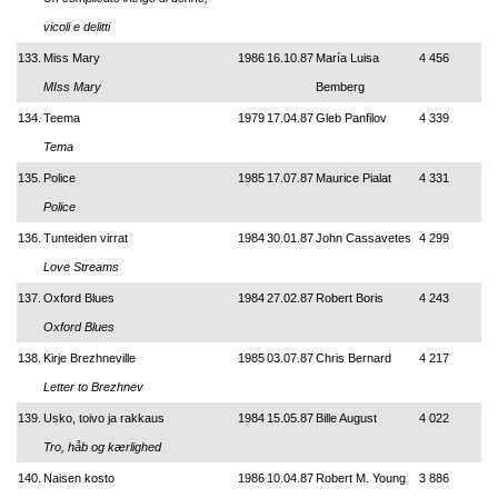
vicoli e delitti
133.
Miss Mary
1986
16.10.87
María Luisa
4 456
MIss Mary
Bemberg
134.
Teema
1979
17.04.87
Gleb Panfilov
4 339
Tema
135.
Police
1985
17.07.87
Maurice Pialat
4 331
Police
136.
Tunteiden virrat
1984
30.01.87
John Cassavetes
4 299
Love Streams
137.
Oxford Blues
1984
27.02.87
Robert Boris
4 243
Oxford Blues
138.
Kirje Brezhneville
1985
03.07.87
Chris Bernard
4 217
Letter to Brezhnev
139.
Usko, toivo ja rakkaus
1984
15.05.87
Bille August
4 022
Tro, håb og kærlighed
140.
Naisen kosto
1986
10.04.87
Robert M. Young
3 886