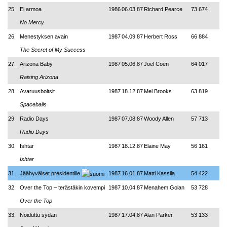
25.
Ei armoa
1986
06.03.87
Richard Pearce
73 674
No Mercy
26.
Menestyksen avain
1987
04.09.87
Herbert Ross
66 884
The Secret of My Success
27.
Arizona Baby
1987
05.06.87
Joel Coen
64 017
Raising Arizona
28.
Avaruusboltsit
1987
18.12.87
Mel Brooks
63 819
Spaceballs
29.
Radio Days
1987
07.08.87
Woody Allen
57 713
Radio Days
30.
Ishtar
1987
18.12.87
Elaine May
56 161
Ishtar
31.
Jäähyväiset presidentille
1987
16.01.87
Matti Kassila
54 422
32.
Over the Top
–
terästäkin kovempi
1987
10.04.87
Menahem Golan
53 728
Over the Top
33.
Noiduttu sydän
1987
17.04.87
Alan Parker
53 133