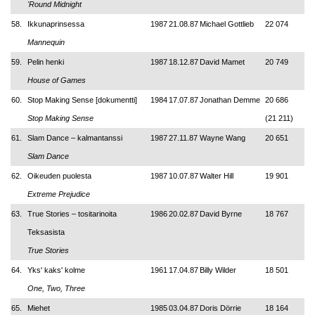
'Round Midnight
58.
Ikkunaprinsessa
1987
21.08.87
Michael Gottlieb
22 074
Mannequin
59.
Pelin henki
1987
18.12.87
David Mamet
20 749
House of Games
60.
Stop Making Sense [dokumentti]
1984
17.07.87
Jonathan Demme
20 686
Stop Making Sense
(21 211)
61.
Slam Dance – kalmantanssi
1987
27.11.87
Wayne Wang
20 651
Slam Dance
62.
Oikeuden puolesta
1987
10.07.87
Walter Hill
19 901
Extreme Prejudice
63.
True Stories – tositarinoita
1986
20.02.87
David Byrne
18 767
Teksasista
True Stories
64.
Yks' kaks' kolme
1961
17.04.87
Billy Wilder
18 501
One, Two, Three
65.
Miehet
1985
03.04.87
Doris Dörrie
18 164