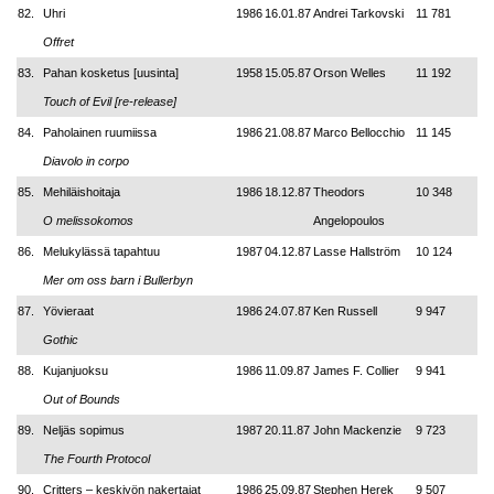
82.
Uhri
1986
16.01.87
Andrei Tarkovski
11 781
Offret
83.
Pahan kosketus [uusinta]
1958
15.05.87
Orson Welles
11 192
Touch of Evil [re-release]
84.
Paholainen ruumiissa
1986
21.08.87
Marco Bellocchio
11 145
Diavolo in corpo
85.
Mehiläishoitaja
1986
18.12.87
Theodors
10 348
O melissokomos
Angelopoulos
86.
Melukylässä tapahtuu
1987
04.12.87
Lasse Hallström
10 124
Mer om oss barn i Bullerbyn
87.
Yövieraat
1986
24.07.87
Ken Russell
9 947
Gothic
88.
Kujanjuoksu
1986
11.09.87
James F. Collier
9 941
Out of Bounds
89.
Neljäs sopimus
1987
20.11.87
John Mackenzie
9 723
The Fourth Protocol
90.
Critters – keskiyön nakertajat
1986
25.09.87
Stephen Herek
9 507