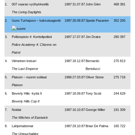
1.
007 vaaran vyöhykkeellä
1987
31.07.87
John Glen
468 381
The Living Daylights
2.
Uuno Turhapuro – kaksoisagentti
1987
28.08.87
Spede Pasanen
352 205
3.
Poliisiopisto 4: Korttelipoliisit
1987
17.07.87
Jim Drake
280 397
Police Academy 4: CItizens on
Patrol
4.
Viimeinen keisari
1987
18.12.87
Bernardo
275 813
The Last Emperor
Bertolucci
5.
Platoon – nuoret sotilaat
1986
27.03.87
Oliver Stone
275 718
Platoon
6.
Beverly Hills -kyttä II
1987
18.09.87
Tony Scott
244 629
Beverly Hills Cop II
7.
Noidat
1987
16.10.87
George Miller
191 309
The Witches of Eastwick
8.
Lahjomattomat
1987
29.10.87
Brian De Palma
165 722
The Untouchables