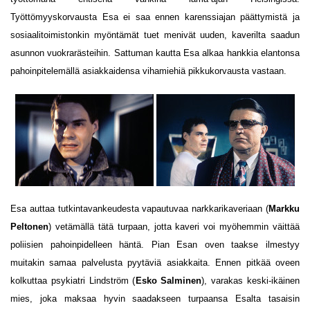
Työttömyyskorvausta Esa ei saa ennen karenssiajan päättymistä ja
sosiaalitoimistonkin myöntämät tuet menivät uuden, kaverilta saadun
asunnon vuokrarästeihin. Sattuman kautta Esa alkaa hankkia elantonsa
pahoinpitelemällä asiakkaidensa vihamiehiä pikkukorvausta vastaan.
Esa auttaa tutkintavankeudesta vapautuvaa narkkarikaveriaan (
Markku
Peltonen
) vetämällä tätä turpaan, jotta kaveri voi myöhemmin väittää
poliisien pahoinpidelleen häntä. Pian Esan oven taakse ilmestyy
muitakin samaa palvelusta pyytäviä asiakkaita. Ennen pitkää oveen
kolkuttaa psykiatri Lindström (
Esko Salminen
), varakas keski-ikäinen
mies, joka maksaa hyvin saadakseen turpaansa Esalta tasaisin