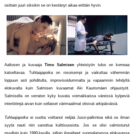
osittain juuri siksikin se on kestänyt aikaa erittäin hyvin.
Aaltosen ja kuvaaja
Timo Salmisen
yhteistyön tulos on komeaa
katseltavaa. Tuhlaajapoika on rosoisempi ja vaikuttaa vähemmän
loppuun asti pohditulta, improvisoidummalta ja vapaammin tehdyltä
elokuvalta kuin Salmisen kuvaamat Aki Kaurismäen ohjaustyöt.
Salmisella on verraton kyky kuvata voimakkaissa väreissä kylpeviä
interiöörejä aivan kuin sellaiset värimaailmat olisivat arkipäiväisiä.
Tuhlaajapoika
ei suotta voittanut neljää Jussi-palkintoa eikä se ilman
syytä nauti niin sanottua kulttisuosiota. Jos se olisi valmistunut
muulloin kuin 1990-luvulla, jolloin ilonaiheet suomalaisessa elokuvassa