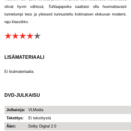
olivat hyvin vähissä,
Tuhlaajapoika
saattaisi olla huomattavasti
tunnetumpi teos ja yleisesti tunnustettu kotimaisen elokuvan moderni,
raju klassikko.
LISÄMATERIAALI
Ei lisämateriaalia.
DVD-JULKAISU
Julkaisija:
VLMedia
Tekstitys:
Ei tekstitystä
Ääni:
Dolby Digital 2.0