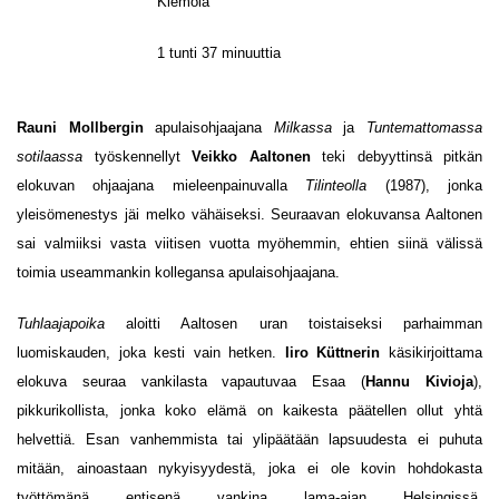
Klemola
1 tunti 37 minuuttia
Rauni Mollbergin
apulaisohjaajana
Milkassa
ja
Tuntemattomassa
sotilaassa
työskennellyt
Veikko Aaltonen
teki debyyttinsä pitkän
elokuvan ohjaajana mieleenpainuvalla
Tilinteolla
(1987), jonka
yleisömenestys jäi melko vähäiseksi. Seuraavan elokuvansa Aaltonen
sai valmiiksi vasta viitisen vuotta myöhemmin, ehtien siinä välissä
toimia useammankin kollegansa apulaisohjaajana.
Tuhlaajapoika
aloitti Aaltosen uran toistaiseksi parhaimman
luomiskauden, joka kesti vain hetken.
Iiro Küttnerin
käsikirjoittama
elokuva seuraa vankilasta vapautuvaa Esaa (
Hannu Kivioja
),
pikkurikollista, jonka koko elämä on kaikesta päätellen ollut yhtä
helvettiä. Esan vanhemmista tai ylipäätään lapsuudesta ei puhuta
mitään, ainoastaan nykyisyydestä, joka ei ole kovin hohdokasta
työttömänä entisenä vankina lama-ajan Helsingissä.