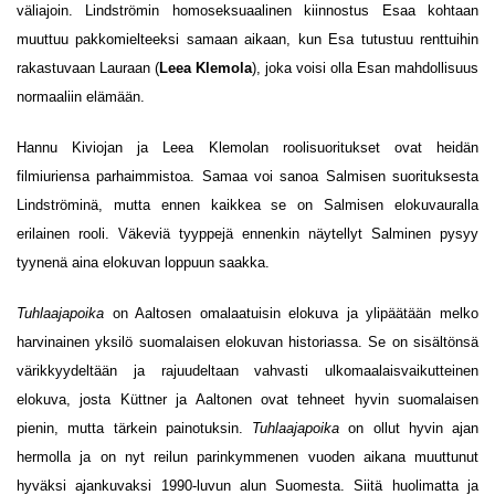
väliajoin. Lindströmin homoseksuaalinen kiinnostus Esaa kohtaan
muuttuu pakkomielteeksi samaan aikaan, kun Esa tutustuu renttuihin
rakastuvaan Lauraan (
Leea Klemola
), joka voisi olla Esan mahdollisuus
normaaliin elämään.
Hannu Kiviojan ja Leea Klemolan roolisuoritukset ovat heidän
filmiuriensa parhaimmistoa. Samaa voi sanoa Salmisen suorituksesta
Lindströminä, mutta ennen kaikkea se on Salmisen elokuvauralla
erilainen rooli. Väkeviä tyyppejä ennenkin näytellyt Salminen pysyy
tyynenä aina elokuvan loppuun saakka.
Tuhlaajapoika
on Aaltosen omalaatuisin elokuva ja ylipäätään melko
harvinainen yksilö suomalaisen elokuvan historiassa. Se on sisältönsä
värikkyydeltään ja rajuudeltaan vahvasti ulkomaalaisvaikutteinen
elokuva, josta Küttner ja Aaltonen ovat tehneet hyvin suomalaisen
pienin, mutta tärkein painotuksin.
Tuhlaajapoika
on ollut hyvin ajan
hermolla ja on nyt reilun parinkymmenen vuoden aikana muuttunut
hyväksi ajankuvaksi 1990-luvun alun Suomesta. Siitä huolimatta ja