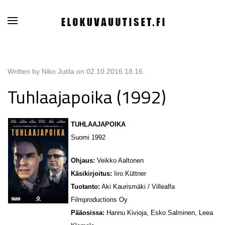
Written by Niko Jutila on
02.10.2016 18.16
.
Tuhlaajapoika (1992)
TUHLAAJAPOIKA
Suomi 1992
Ohjaus:
Veikko Aaltonen
Käsikirjoitus:
Iiro Küttner
Tuotanto:
Aki Kaurismäki / Villealfa
Filmproductions Oy
Pääosissa:
Hannu Kivioja, Esko Salminen, Leea